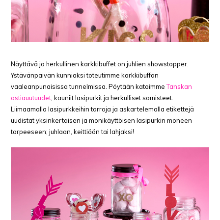
Näyttävä ja herkullinen karkkibuffet on juhlien showstopper.
Ystävänpäivän kunniaksi toteutimme karkkibuffan
vaaleanpunaisissa tunnelmissa. Pöytään katoimme
Tanskan
astiauutuudet
; kauniit lasipurkit ja herkulliset somisteet.
Liimaamalla lasipurkkeihin tarroja ja askartelemalla etikettejä
uudistat yksinkertaisen ja monikäyttöisen lasipurkin moneen
tarpeeseen; juhlaan, keittiöön tai lahjaksi!