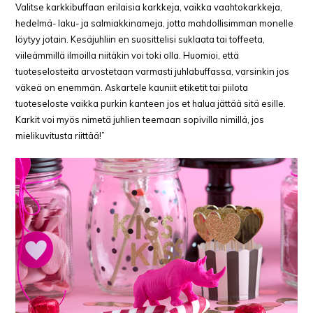
Valitse karkkibuffaan erilaisia karkkeja, vaikka vaahtokarkkeja,
hedelmä- laku- ja salmiakkinameja, jotta mahdollisimman monelle
löytyy jotain. Kesäjuhliin en suosittelisi suklaata tai toffeeta,
viileämmillä ilmoilla niitäkin voi toki olla. Huomioi, että
tuoteselosteita arvostetaan varmasti juhlabuffassa, varsinkin jos
väkeä on enemmän. Askartele kauniit etiketit tai piilota
tuoteseloste vaikka purkin kanteen jos et halua jättää sitä esille.
Karkit voi myös nimetä juhlien teemaan sopivilla nimillä, jos
mielikuvitusta riittää!”