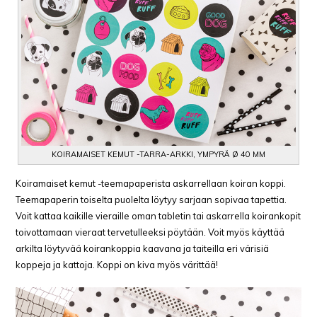
KOIRAMAISET KEMUT -TARRA-ARKKI, YMPYRÄ Ø 40 MM
Koiramaiset kemut -teemapaperista askarrellaan koiran koppi.
Teemapaperin toiselta puolelta löytyy sarjaan sopivaa tapettia.
Voit kattaa kaikille vieraille oman tabletin tai askarrella koirankopit
toivottamaan vieraat tervetulleeksi pöytään. Voit myös käyttää
arkilta löytyvää koirankoppia kaavana ja taiteilla eri värisiä
koppeja ja kattoja. Koppi on kiva myös värittää!