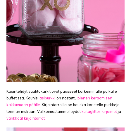
Käsintehdyt vaahtokarkit ovat päässeet korkeimmalle paikalle
buffetissa. Kaunis
lasipurkki
on nostettu
pienen keraamisen
kakkuvuoan päälle
. Kirjaintarroilla on hauska koristella purkkeja
teeman mukaan. Valikoimastamme löydät
kultaglitter-kirjaimet
ja
värikkäät kirjaintarrat.