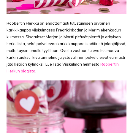
Roobertin Herkku on ehdottomasti tutustumisen arvoinen
karkkikauppa viiskulmassa Fredrikinkadun ja Merimiehenkadun
kulmassa. Sisarukset Marjan ja Martti pitävät pientä ja erityisen
herkullista, sekä palvelevaa karkkikauppaa isoäitinsä jalanjäljissä,
mutta täysin omalla tyylillään. Ovella vastaan tuleva huumaava
karkin tuoksu, kiva tunnelma ja ystävällinen palvelu eivät varmasti
jätä ketään kylmäksi! Lue lisää Viiskulman helmestä
Roobertin
Herkun blogista
.