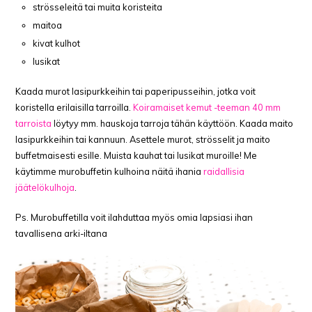
strösseleitä tai muita koristeita
maitoa
kivat kulhot
lusikat
Kaada murot lasipurkkeihin tai paperipusseihin, jotka voit
koristella erilaisilla tarroilla.
Koiramaiset kemut -teeman 40 mm
tarroista
löytyy mm. hauskoja tarroja tähän käyttöön. Kaada maito
lasipurkkeihin tai kannuun. Asettele murot, strösselit ja maito
buffetmaisesti esille. Muista kauhat tai lusikat muroille! Me
käytimme murobuffetin kulhoina näitä ihania
raidallisia
jäätelökulhoja
.
Ps. Murobuffetilla voit ilahduttaa myös omia lapsiasi ihan
tavallisena arki-iltana