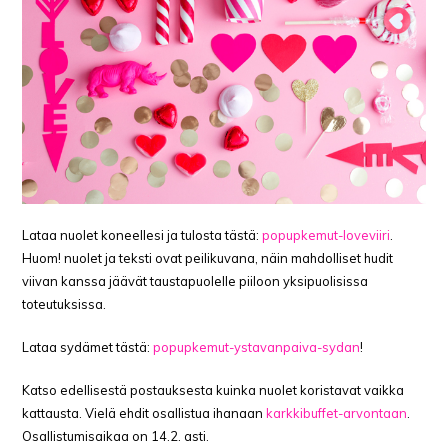
Lataa nuolet koneellesi ja tulosta tästä:
popupkemut-loveviiri
.
Huom! nuolet ja teksti ovat peilikuvana, näin mahdolliset hudit
viivan kanssa jäävät taustapuolelle piiloon yksipuolisissa
toteutuksissa.
Lataa sydämet tästä:
popupkemut-ystavanpaiva-sydan
!
Katso edellisestä postauksesta kuinka nuolet koristavat vaikka
kattausta. Vielä ehdit osallistua ihanaan
karkkibuffet-arvontaan
.
Osallistumisaikaa on 14.2. asti.