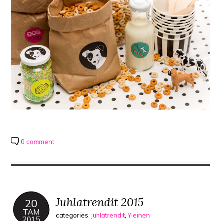
0 comment
Juhlatrendit 2015
20
TAM
categories:
juhlatrendit
,
Yleinen
2015