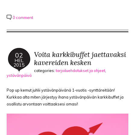
0 comment
Voita karkkibuffet jaettavaksi
02
HEL
kavereiden kesken
2015
categories:
tarjoiluehdotukset ja ohjeet
,
ystävänpäivä
Pop up kemut juhlii ystävänpäivänä 1-vuotis -synttäreitään!
Kurkkaa alta miten järjestyy ihana ystävänpäivän karkkibuffet ja
osallistu arvontaan voittaaksesi omasi!