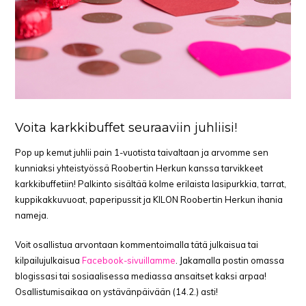
Voita karkkibuffet seuraaviin juhliisi!
Pop up kemut juhlii pain 1-vuotista taivaltaan ja arvomme sen
kunniaksi yhteistyössä Roobertin Herkun kanssa tarvikkeet
karkkibuffetiin! Palkinto sisältää kolme erilaista lasipurkkia, tarrat,
kuppikakkuvuoat, paperipussit ja KILON Roobertin Herkun ihania
nameja.
Voit osallistua arvontaan kommentoimalla tätä julkaisua tai
kilpailujulkaisua
Facebook-sivuillamme
. Jakamalla postin omassa
blogissasi tai sosiaalisessa mediassa ansaitset kaksi arpaa!
Osallistumisaikaa on ystävänpäivään (14.2.) asti!