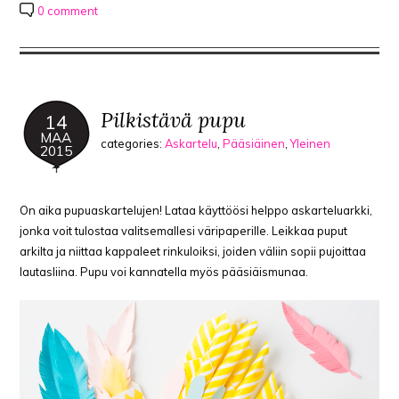
0 comment
Pilkistävä pupu
14
MAA
categories:
Askartelu
,
Pääsiäinen
,
Yleinen
2015
On aika pupuaskartelujen! Lataa käyttöösi helppo askarteluarkki,
jonka voit tulostaa valitsemallesi väripaperille. Leikkaa puput
arkilta ja niittaa kappaleet rinkuloiksi, joiden väliin sopii pujoittaa
lautasliina. Pupu voi kannatella myös pääsiäismunaa.