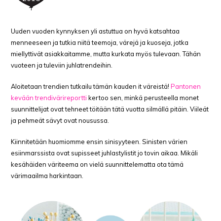
Uuden vuoden kynnyksen yli astuttua on hyvä katsahtaa
menneeseen ja tutkia niitä teemoja, värejä ja kuoseja, jotka
miellyttivät asiakkaitamme, mutta kurkata myös tulevaan. Tähän
vuoteen ja tuleviin juhlatrendeihin.
Aloitetaan trendien tutkailu tämän kauden it väreistä!
Pantonen
kevään trendivärireportti
kertoo sen, minkä perusteella monet
suunnittelijat ovat tehneet töitään tätä vuotta silmällä pitäin. Viileät
ja pehmeät sävyt ovat nousussa.
Kiinnitetään huomiomme ensin sinisyyteen. Sinisten värien
esiinmarssista ovat supisseet juhlastylistit jo tovin aikaa. Mikäli
kesähäiden väriteema on vielä suunnittelematta ota tämä
värimaailma harkintaan.