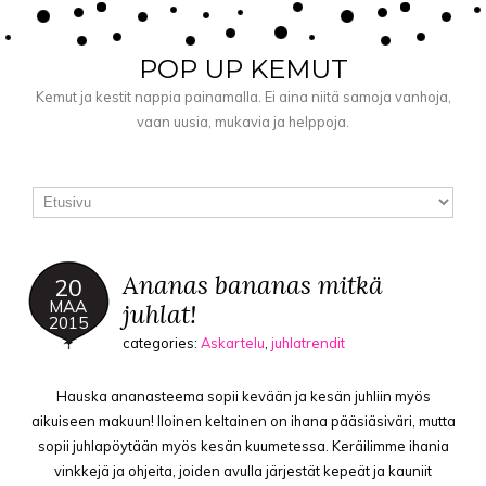
POP UP KEMUT
Kemut ja kestit nappia painamalla. Ei aina niitä samoja vanhoja,
vaan uusia, mukavia ja helppoja.
Ananas bananas mitkä
20
MAA
juhlat!
2015
categories:
Askartelu
,
juhlatrendit
Hauska ananasteema sopii kevään ja kesän juhliin myös
aikuiseen makuun! Iloinen keltainen on ihana pääsiäsiväri, mutta
sopii juhlapöytään myös kesän kuumetessa. Keräilimme ihania
vinkkejä ja ohjeita, joiden avulla järjestät kepeät ja kauniit