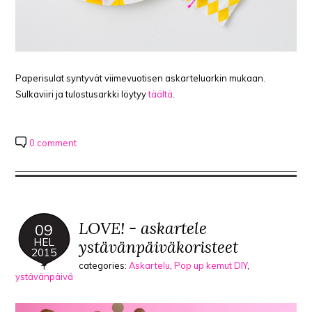
Paperisulat syntyvät viimevuotisen askarteluarkin mukaan.
Sulkaviiri ja tulostusarkki löytyy
täältä
.
0 comment
LOVE! - askartele
09
HEL
ystävänpäiväkoristeet
2015
categories:
Askartelu
,
Pop up kemut DIY
,
ystävänpäivä