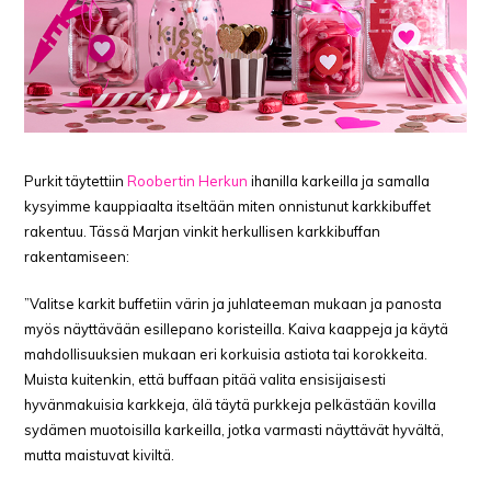
Purkit täytettiin
Roobertin Herkun
ihanilla karkeilla ja samalla
kysyimme kauppiaalta itseltään miten onnistunut karkkibuffet
rakentuu. Tässä Marjan vinkit herkullisen karkkibuffan
rakentamiseen:
”Valitse karkit buffetiin värin ja juhlateeman mukaan ja panosta
myös näyttävään esillepano koristeilla. Kaiva kaappeja ja käytä
mahdollisuuksien mukaan eri korkuisia astiota tai korokkeita.
Muista kuitenkin, että buffaan pitää valita ensisijaisesti
hyvänmakuisia karkkeja, älä täytä purkkeja pelkästään kovilla
sydämen muotoisilla karkeilla, jotka varmasti näyttävät hyvältä,
mutta maistuvat kiviltä.