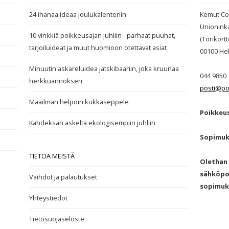
24 ihanaa ideaa joulukalenteriin
Kemut Co
Unionink
10 vinkkiä poikkeusajan juhliin - parhaat puuhat,
(Torikortte
tarjoiluideat ja muut huomioon otettavat asiat
00100
Hel
Minuutin askareluidea jätskibaariin, joka kruunaa
044 9850 
herkkuannoksen
posti@po
Maailman helpoin kukkaseppele
Poikkeus
Kahdeksan askelta ekologisempiin juhliin
Sopimuk
TIETOA MEISTÄ
Olethan 
sähköpos
Vaihdot ja palautukset
sopimuk
Yhteystiedot
Tietosuojaseloste