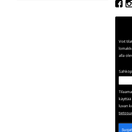
Voit til
lomakke
alla ol
Sähköp
Tilaama
käyttää 
luvan k
tieto­s