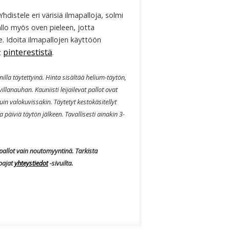
Yhdistele eri värisiä ilmapalloja, solmi
llo myös oven pieleen, jotta
le. Idoita ilmapallojen käyttöön
pinterestistä
t
.
milla täytettyinä.
Hinta sisältää helium-täytön,
villanauhan.
Kauniisti leijailevat pallot ovat
uin valokuvissakin. Täytetyt kestokäsitellyt
 päiviä täytön jälkeen. Tavallisesti ainakin 3-
apallot vain noutomyyntinä. Tarkista
oajat
yhteystiedot
-sivuilta.