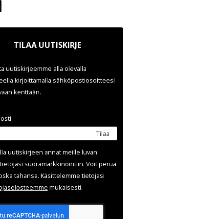
TILAA UUTISKIRJE
ata uutiskirjeemme alla olevalla
ella kirjoittamalla sähköpostiosoitteesi
evaan kenttään.
osti
Tilaa
lla uutis­kirjeen annat meille luvan
tietojasi suora­markkinointiin. Voit perua
oska tahansa. Käsittelemme tietojasi
uoja­selosteemme
mukaisesti.