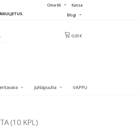
Oma tili
Kassa
INKULJETUS.
Blogi
0,00 €
eritavara
Juhlapuuha
VAPPU
A (10 KPL)