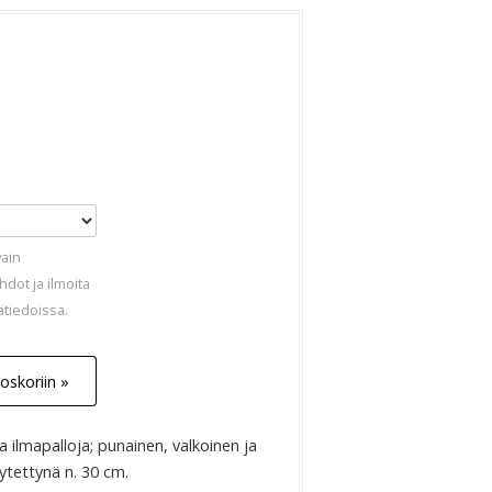
a
vain
dot ja ilmoita
ätiedoissa.
oskoriin »
a ilmapalloja; punainen, valkoinen ja
ytettynä n. 30 cm.