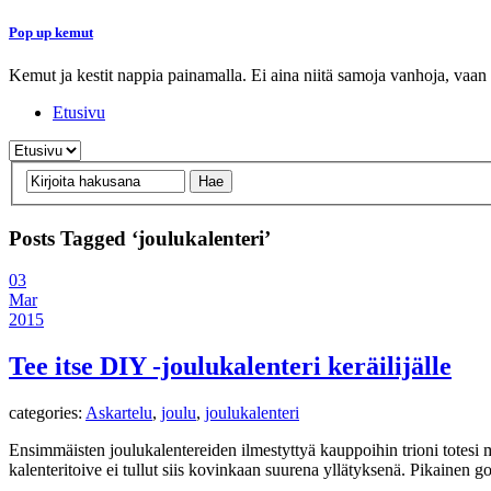
Pop up kemut
Kemut ja kestit nappia painamalla. Ei aina niitä samoja vanhoja, vaan
Etusivu
Posts Tagged ‘joulukalenteri’
03
Mar
2015
Tee itse DIY -joulukalenteri keräilijälle
categories:
Askartelu
,
joulu
,
joulukalenteri
Ensimmäisten joulukalentereiden ilmestyttyä kauppoihin trioni totesi m
kalenteritoive ei tullut siis kovinkaan suurena yllätyksenä. Pikainen go