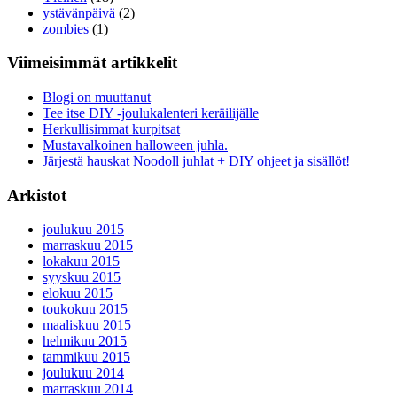
ystävänpäivä
(2)
zombies
(1)
Viimeisimmät artikkelit
Blogi on muuttanut
Tee itse DIY -joulukalenteri keräilijälle
Herkullisimmat kurpitsat
Mustavalkoinen halloween juhla.
Järjestä hauskat Noodoll juhlat + DIY ohjeet ja sisällöt!
Arkistot
joulukuu 2015
marraskuu 2015
lokakuu 2015
syyskuu 2015
elokuu 2015
toukokuu 2015
maaliskuu 2015
helmikuu 2015
tammikuu 2015
joulukuu 2014
marraskuu 2014