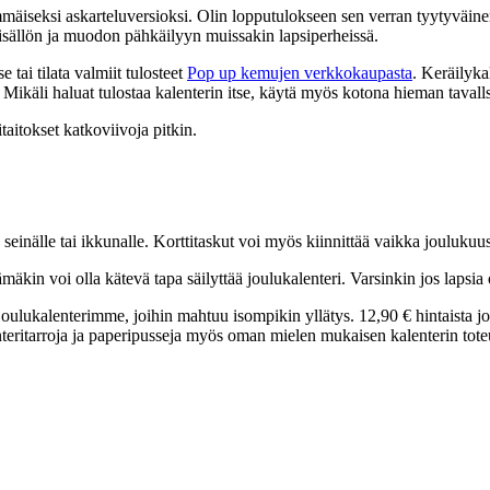
nsimmäiseksi askarteluversioksi. Olin lopputulokseen sen verran tyytyväi
 sisällön ja muodon pähkäilyyn muissakin lapsiperheissä.
e tai tilata valmiit tulosteet
Pop up kemujen verkkokaupasta
. Keräilyka
. Mikäli haluat tulostaa kalenterin itse, käytä myös kotona hieman tavalls
itaitokset katkoviivoja pitkin.
seinälle tai ikkunalle. Korttitaskut voi myös kiinnittää vaikka jouluk
mäkin voi olla kätevä tapa säilyttää joulukalenteri. Varsinkin jos lapsia
joulukalenterimme, joihin mahtuu isompikin yllätys. 12,90 € hintaista jo
nteritarroja ja paperipusseja myös oman mielen mukaisen kalenterin tote