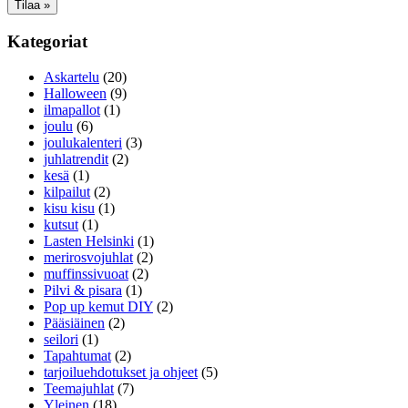
Kategoriat
Askartelu
(20)
Halloween
(9)
ilmapallot
(1)
joulu
(6)
joulukalenteri
(3)
juhlatrendit
(2)
kesä
(1)
kilpailut
(2)
kisu kisu
(1)
kutsut
(1)
Lasten Helsinki
(1)
merirosvojuhlat
(2)
muffinssivuoat
(2)
Pilvi & pisara
(1)
Pop up kemut DIY
(2)
Pääsiäinen
(2)
seilori
(1)
Tapahtumat
(2)
tarjoiluehdotukset ja ohjeet
(5)
Teemajuhlat
(7)
Yleinen
(18)