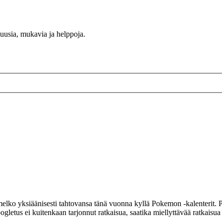
 uusia, mukavia ja helppoja.
elko yksiäänisesti tahtovansa tänä vuonna kyllä Pokemon -kalenterit. Pok
ogletus ei kuitenkaan tarjonnut ratkaisua, saatika miellyttävää ratkaisua 