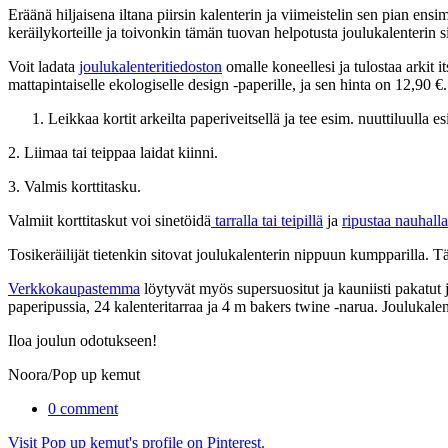
Eräänä hiljaisena iltana piirsin kalenterin ja viimeistelin sen pian e
keräilykorteille ja toivonkin tämän tuovan helpotusta joulukalenterin
Voit ladata
joulukalenteritiedoston
omalle koneellesi ja tulostaa arkit its
mattapintaiselle ekologiselle design -paperille, ja sen hinta on 12,90 €
Leikkaa kortit arkeilta paperiveitsellä ja tee esim. nuuttiluulla es
2. Liimaa tai teippaa laidat kiinni.
3. Valmis korttitasku.
Valmiit korttitaskut voi sinetöidä
tarralla tai teipillä
ja
ripustaa nauhalla
Tosikeräilijät tietenkin sitovat joulukalenterin nippuun kumpparilla. Tä
Verkkokaupastemma
löytyvät myös supersuositut ja kauniisti pakatut 
paperipussia, 24 kalenteritarraa ja 4 m bakers twine -narua. Joulukale
Iloa joulun odotukseen!
Noora/Pop up kemut
0 comment
Visit Pop up kemut's profile on Pinterest.