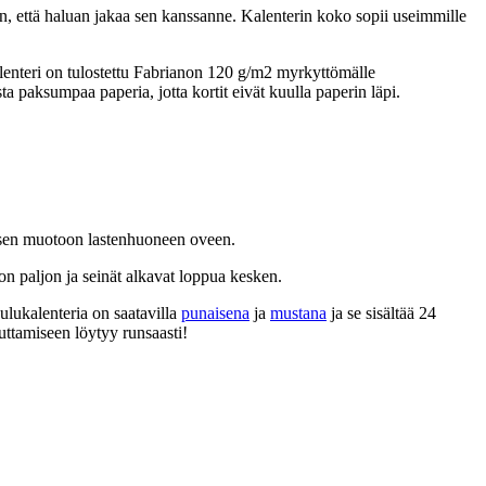
nen, että haluan jakaa sen kanssanne. Kalenterin koko sopii useimmille
lenteri on tulostettu Fabrianon 120 g/m2 myrkyttömälle
ta paksumpaa paperia, jotta kortit eivät kuulla paperin läpi.
uusen muotoon lastenhuoneen oveen.
 on paljon ja seinät alkavat loppua kesken.
ulukalenteria on saatavilla
punaisena
ja
mustana
ja se sisältää 24
uttamiseen löytyy runsaasti!