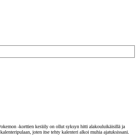
emon -korttien keräily on ollut syksyn hitti alakouluikäisillä ja
kalenteripulaan, joten itse tehty kalenteri alkoi muhia ajatuksissani.