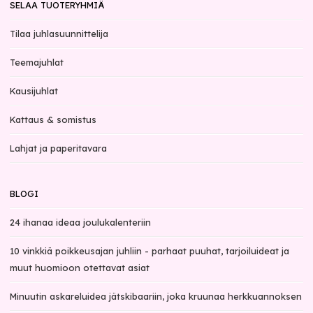
SELAA TUOTERYHMIÄ
Tilaa juhlasuunnittelija
Teemajuhlat
Kausijuhlat
Kattaus & somistus
Lahjat ja paperitavara
BLOGI
24 ihanaa ideaa joulukalenteriin
10 vinkkiä poikkeusajan juhliin - parhaat puuhat, tarjoiluideat ja
muut huomioon otettavat asiat
Minuutin askareluidea jätskibaariin, joka kruunaa herkkuannoksen