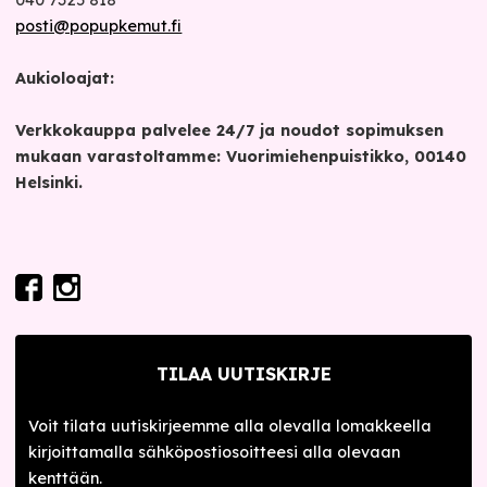
040 7325 818
posti@popupkemut.fi
Aukioloajat:
Verkkokauppa palvelee 24/7 ja noudot sopimuksen
mukaan varastoltamme: Vuorimiehenpuistikko, 00140
Helsinki.
TILAA UUTISKIRJE
Voit tilata uutiskirjeemme alla olevalla lomakkeella
kirjoittamalla sähköpostiosoitteesi alla olevaan
kenttään.