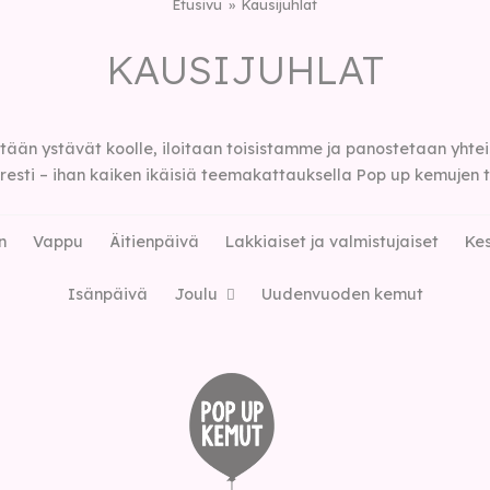
Etusivu
Kausijuhlat
KAUSIJUHLAT
än ystävät koolle, iloitaan toisistamme ja panostetaan yhtei
uresti – ihan kaiken ikäisiä teemakattauksella Pop up kemujen 
n
Vappu
Äitienpäivä
Lakkiaiset ja valmistujaiset
Kes
Isänpäivä
Joulu
Uudenvuoden kemut