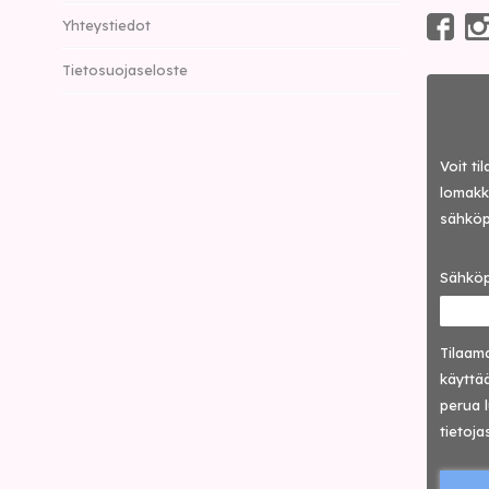
Yhteystiedot
Tietosuojaseloste
Voit ti
lomakke
sähköp
Sähköp
Tilaama
käyttää
perua 
tietoja