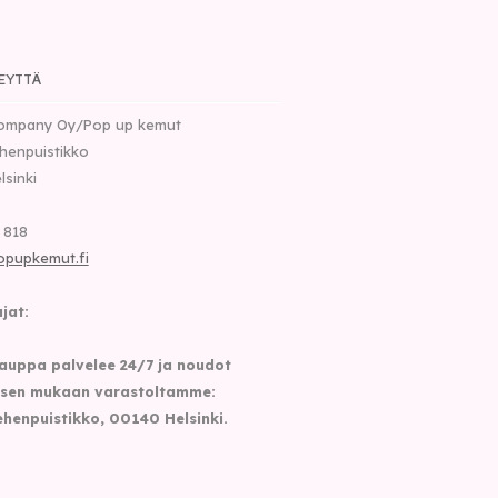
EYTTÄ
ompany Oy/Pop up kemut
henpuistikko
lsinki
 818
opupkemut.fi
jat:
auppa palvelee 24/7 ja noudot
sen mukaan varastoltamme:
henpuistikko, 00140 Helsinki.