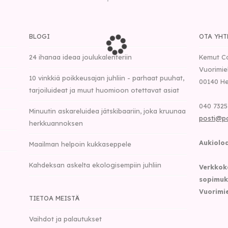
BLOGI
OTA YHT
24 ihanaa ideaa joulukalenteriin
Kemut C
Vuorimie
10 vinkkiä poikkeusajan juhliin - parhaat puuhat,
00140
He
tarjoiluideat ja muut huomioon otettavat asiat
040 7325
Minuutin askareluidea jätskibaariin, joka kruunaa
posti@p
herkkuannoksen
Aukioloa
Maailman helpoin kukkaseppele
Kahdeksan askelta ekologisempiin juhliin
Verkkok
sopimuk
Vuorimie
TIETOA MEISTÄ
Vaihdot ja palautukset