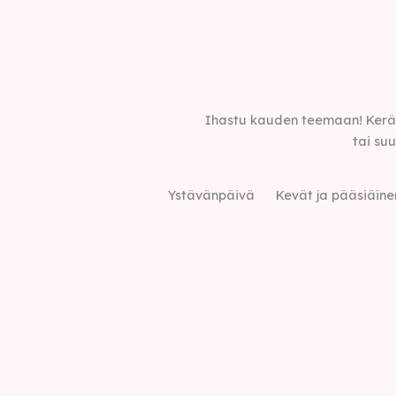
Ihastu kauden teemaan! Kerätä
tai su
Ystävänpäivä
Kevät ja pääsiäine