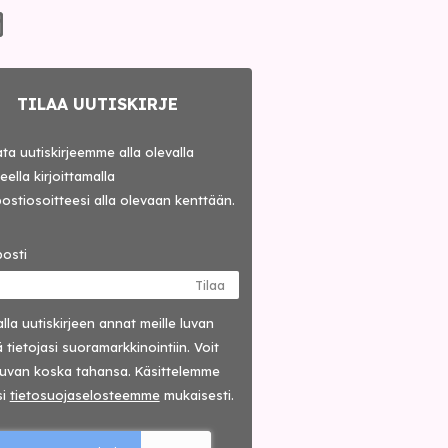
TILAA UUTISKIRJE
lata uutiskirjeemme alla olevalla
ella kirjoittamalla
ostiosoitteesi alla olevaan kenttään.
osti
Tilaa
lla uutis­kirjeen annat meille luvan
 tietojasi suora­markkinointiin. Voit
luvan koska tahansa. Käsittelemme
si
tieto­suoja­selosteemme
mukaisesti.