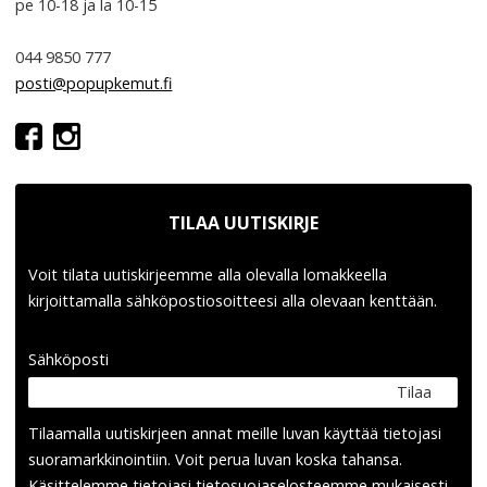
pe 10-18
ja la 10-15
044 9850 777
posti@popupkemut.fi
TILAA UUTISKIRJE
Voit tilata uutiskirjeemme alla olevalla lomakkeella
kirjoittamalla sähköpostiosoitteesi alla olevaan kenttään.
Sähköposti
Tilaa
Tilaamalla uutis­kirjeen annat meille luvan käyttää tietojasi
suora­markkinointiin. Voit perua luvan koska tahansa.
Käsittelemme tietojasi
tieto­suoja­selosteemme
mukaisesti.