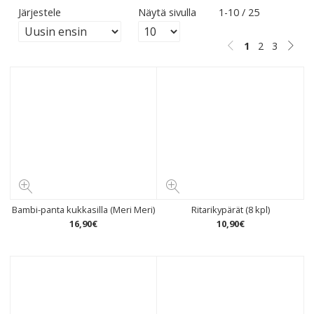
Järjestele
Näytä sivulla
1-10 / 25
1
2
3
Bambi-panta kukkasilla (Meri Meri)
Ritarikypärät (8 kpl)
16
,
90
€
10
,
90
€