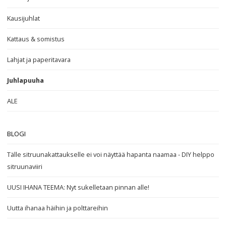
Kausijuhlat
Kattaus & somistus
Lahjat ja paperitavara
Juhlapuuha
ALE
BLOGI
Tälle sitruunakattaukselle ei voi näyttää hapanta naamaa - DIY helppo
sitruunaviiri
UUSI IHANA TEEMA: Nyt sukelletaan pinnan alle!
Uutta ihanaa häihin ja polttareihin