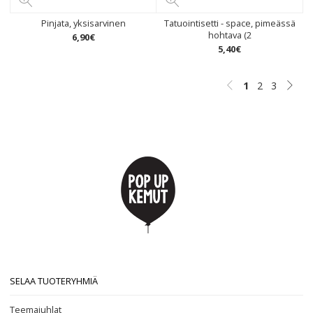
Pinjata, yksisarvinen
Tatuointisetti - space, pimeässä
hohtava (2
6
,
90
€
5
,
40
€
1
2
3
SELAA TUOTERYHMIÄ
Teemajuhlat