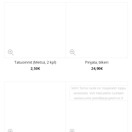
Tatuoinnit (Metsä, 2 kpl)
Pinjata, tiikeri
2
,
50
€
24
,
90
€
Voih! Tämä tuote on tilapäisesti loppu
varastosta. Voit tiedustella tuotteen
saatavuutta
posti@popupkemut.fi