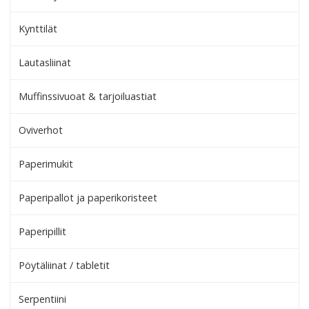
Kynttilät
Lautasliinat
Muffinssivuoat & tarjoiluastiat
Oviverhot
Paperimukit
Paperipallot ja paperikoristeet
Paperipillit
Pöytäliinat / tabletit
Serpentiini