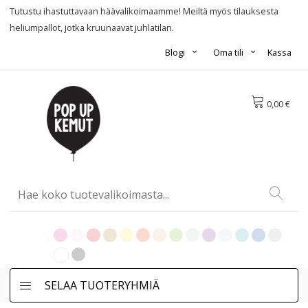
Tutustu ihastuttavaan häävalikoimaamme! Meiltä myös tilauksesta
heliumpallot, jotka kruunaavat juhlatilan.
Blogi
Oma tili
Kassa
0,00 €
SELAA TUOTERYHMIÄ