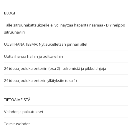
BLOGI
Tälle sitruunakattaukselle ei voi näyttää hapanta naamaa - DIY helppo
sitruunaviiri
UUSI IHANA TEEMA: Nyt sukelletaan pinnan alle!
Uutta ihanaa häihin ja polttareihin
24 ideaa joulukalenteriin (osa 2) - tekemistä ja pikkulahjoja
24 ideaa joulukalenterin yllätyksiin (osa 1)
TIETOA MEISTÄ
Vaihdot ja palautukset
Toimitusehdot