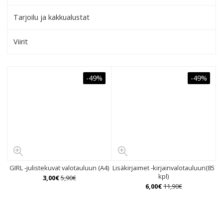
Tarjoilu ja kakkualustat
Viirit
-49%
-49%
GIRL -julistekuvat valotauluun (A4)
Lisäkirjaimet -kirjainvalotauluun(85
kpl)
3
,
00
€
5
,
90
€
6
,
00
€
11
,
90
€