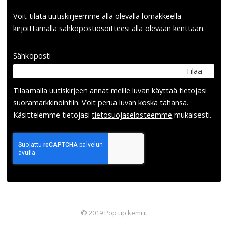
Voit tilata uutiskirjeemme alla olevalla lomakkeella
kirjoittamalla sähköpostiosoitteesi alla olevaan kenttään.
Sähköposti
Tilaa
Tilaamalla uutis­kirjeen annat meille luvan käyttää tietojasi
suora­markkinointiin. Voit perua luvan koska tahansa.
Käsittelemme tietojasi
tieto­suoja­selosteemme
mukaisesti.
© 2019 Pop up kemut