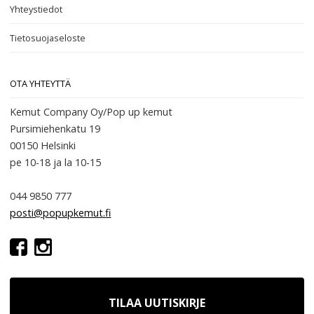
Yhteystiedot
Tietosuojaseloste
OTA YHTEYTTÄ
Kemut Company Oy/Pop up kemut
Pursimiehenkatu 19
00150 Helsinki
pe 10-18
ja la 10-15
044 9850 777
posti@popupkemut.fi
TILAA UUTISKIRJE