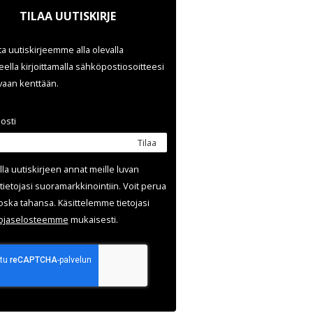
TILAA UUTISKIRJE
ata uutiskirjeemme alla olevalla
ella kirjoittamalla sähköpostiosoitteesi
evaan kenttään.
osti
Tilaa
lla uutis­kirjeen annat meille luvan
tietojasi suora­markkinointiin. Voit perua
oska tahansa. Käsittelemme tietojasi
uoja­selosteemme
mukaisesti.