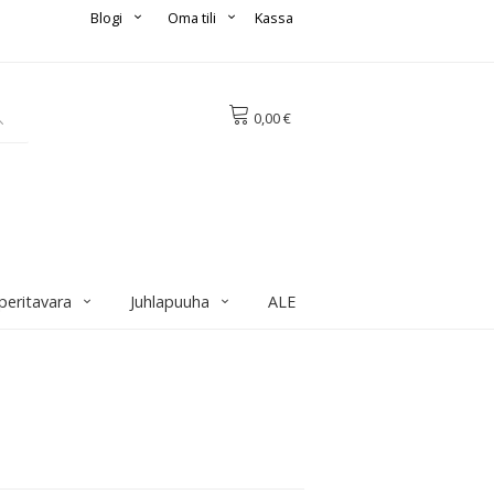
Blogi
Oma tili
Kassa
0,00 €
peritavara
Juhlapuuha
ALE