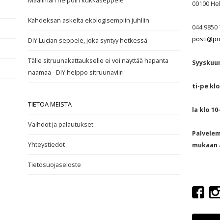
Maailman helpoin kukkaseppele
00100
Hel
Kahdeksan askelta ekologisempiin juhliin
044 9850 
posti@po
DIY Lucian seppele, joka syntyy hetkessä
Tälle sitruunakattaukselle ei voi näyttää hapanta
Syyskuun
naamaa - DIY helppo sitruunaviiri
ti-pe klo
TIETOA MEISTÄ
la klo 10
Vaihdot ja palautukset
Palvele
Yhteystiedot
mukaan a
Tietosuojaseloste