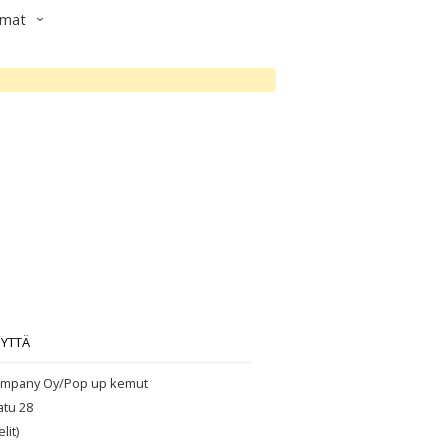
emat
EYTTÄ
mpany Oy/Pop up kemut
atu 28
lit)