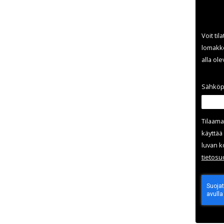
Voit til
lomakke
alla ol
Sähköp
Tilaama
käyttää 
luvan k
tieto­s