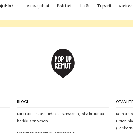
juhlat
Vauvajuhlat
Polttarit
Häät
Tuparit
Värite
BLOGI
OTA YHT
Minuutin askareluidea jätskibaariin, joka kruunaa
Kemut Co
herkkuannoksen
Unionink
(Torikortte