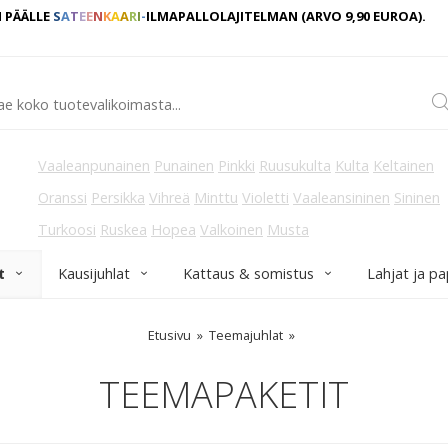
 PÄÄLLE
S
A
T
E
E
N
K
A
A
R
I
-
ILMAPALLOLAJITELMAN
(ARVO 9,90
EUROA).
Vaaleanpunainen
Punainen
Pinkki
Ruusukulta
Kulta
Keltainen
Oranssi
Persikka
Vihreä
Minttu
Violetti
Vaaleansininen
Sininen
Turkoosi
Ruskea
Hopea
Valkoinen
Musta
t
Kausijuhlat
Kattaus & somistus
Lahjat ja pa
Etusivu
Teemajuhlat
TEEMAPAKETIT