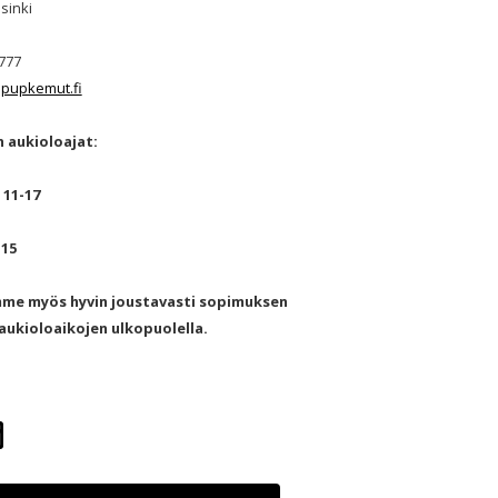
sinki
777
pupkemut.fi
 aukioloajat:
 11-17
-15
mme myös hyvin joustavasti sopimuksen
ukioloaikojen ulkopuolella.