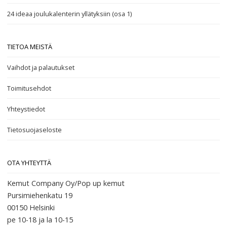
24 ideaa joulukalenterin yllätyksiin (osa 1)
TIETOA MEISTÄ
Vaihdot ja palautukset
Toimitusehdot
Yhteystiedot
Tietosuojaseloste
OTA YHTEYTTÄ
Kemut Company Oy/Pop up kemut
Pursimiehenkatu 19
00150 Helsinki
pe 10-18
ja la 10-15