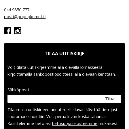
044 9850 777
posti@popupkemut.fi
TILAA UUTISKIRJE
Voit tilata uutiskirjeemme alla olevalla lomakkeella
kirjoittamalla sähköpostiosoitteesi alla olevaan kenttään.
Sähköposti
Tilaa
Tilaamalla uutis­kirjeen annat meille luvan käyttää tietojasi
suora­markkinointiin. Voit perua luvan koska tahansa.
Käsittelemme tietojasi
tieto­suoja­selosteemme
mukaisesti.