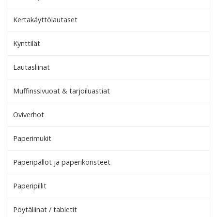
Kertakäyttölautaset
Kynttilät
Lautasliinat
Muffinssivuoat & tarjoiluastiat
Oviverhot
Paperimukit
Paperipallot ja paperikoristeet
Paperipillit
Pöytäliinat / tabletit