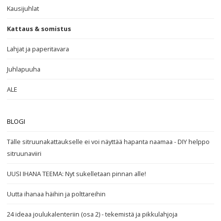
Kausijuhlat
Kattaus & somistus
Lahjat ja paperitavara
Juhlapuuha
ALE
BLOGI
Tälle sitruunakattaukselle ei voi näyttää hapanta naamaa - DIY helppo
sitruunaviiri
UUSI IHANA TEEMA: Nyt sukelletaan pinnan alle!
Uutta ihanaa häihin ja polttareihin
24 ideaa joulukalenteriin (osa 2) - tekemistä ja pikkulahjoja