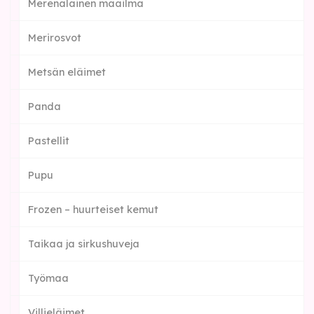
Merenalainen maailma
Merirosvot
Metsän eläimet
Panda
Pastellit
Pupu
Frozen – huurteiset kemut
Taikaa ja sirkushuveja
Työmaa
Villieläimet