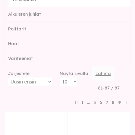
Aikuisten juhlat
Polttarit
Häät
Väriteemat
Järjestele
Näytä sivulla
Lähetä
81-87 / 87
1
…
5
6
7
8
9