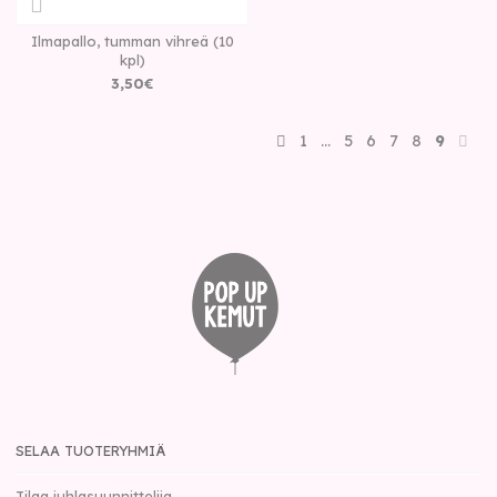
Ilmapallo, tumman vihreä (10
kpl)
3
,
50
€
1
…
5
6
7
8
9
SELAA TUOTERYHMIÄ
Tilaa juhlasuunnittelija