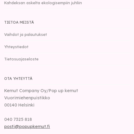
Kahdeksan askelta ekologisempiin juhliin
TIETOA MEISTÄ
Vaihdot ja palautukset
Yhteystiedot
Tietosuojaseloste
OTA YHTEYTTÄ
Kemut Company Oy/Pop up kemut
Vuorimiehenpuistikko
00140
Helsinki
040 7325 818
posti@popupkemut.fi