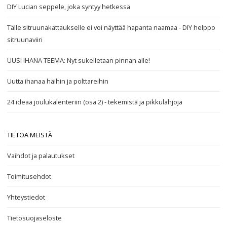
DIY Lucian seppele, joka syntyy hetkessä
Tälle sitruunakattaukselle ei voi näyttää hapanta naamaa - DIY helppo
sitruunaviiri
UUSI IHANA TEEMA: Nyt sukelletaan pinnan alle!
Uutta ihanaa häihin ja polttareihin
24 ideaa joulukalenteriin (osa 2) - tekemistä ja pikkulahjoja
TIETOA MEISTÄ
Vaihdot ja palautukset
Toimitusehdot
Yhteystiedot
Tietosuojaseloste