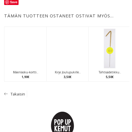
Save
TÄMÄN TUOTTEEN OSTANEET OSTIVAT MYÖS…
Mäenlasku-kortti..
Kirje Joulupukille..
Tähtisädetikku..
1
,
90
€
3
,
50
€
5
,
50
€
Takaisin