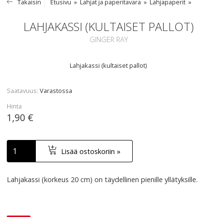
Takaisin
Etusivu
Lahjat ja paperitavara
Lahjapaperit
LAHJAKASSI (KULTAISET PALLOT)
GINGER RAY
Lahjakassi (kultaiset pallot)
Saatavuus
Varastossa
Hinta
1,90 €
Lisää ostoskoriin »
Lahjakassi (korkeus 20 cm) on täydellinen pienille yllätyksille.