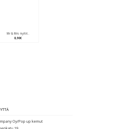
Mr & Mrs -kyltit..
8
,
90
€
EYTTÄ
mpany Oy/Pop up kemut
henkatu 19