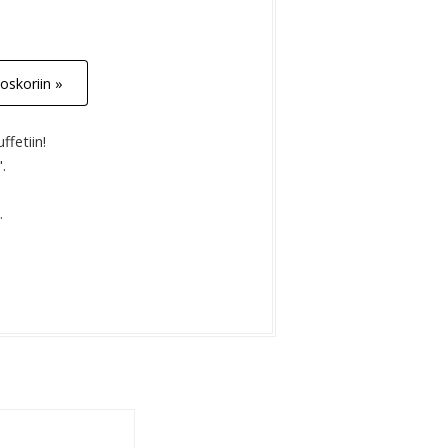
oskoriin »
ffetiin!
".
m.