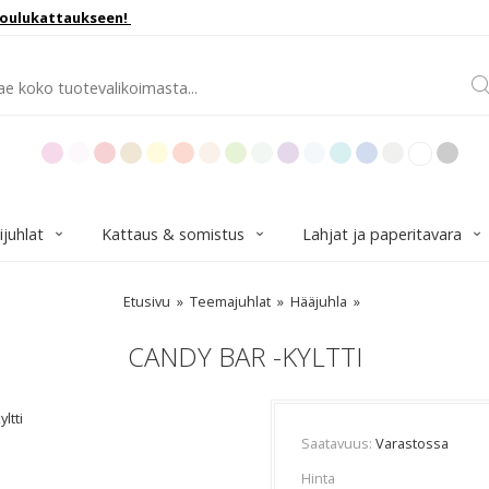
joulukattaukseen!
ijuhlat
Kattaus & somistus
Lahjat ja paperitavara
Etusivu
Teemajuhlat
Hääjuhla
CANDY BAR -KYLTTI
ltti
Saatavuus
Varastossa
Hinta