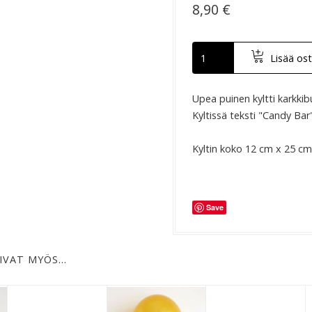
8,90 €
Lisää ost
Upea puinen kyltti karkkibu
Kyltissä teksti "Candy Bar
Kyltin koko 12 cm x 25 c
Save
IVAT MYÖS…