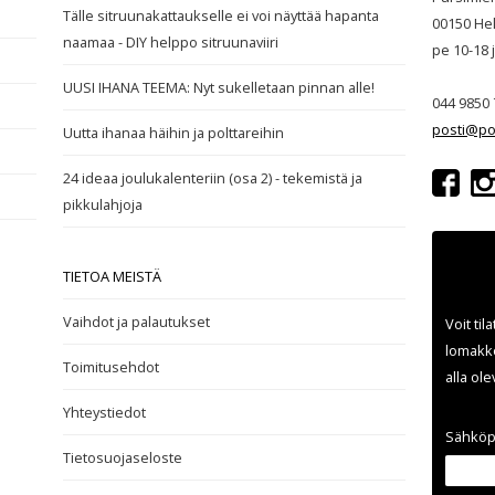
Tälle sitruunakattaukselle ei voi näyttää hapanta
00150 Hel
naamaa - DIY helppo sitruunaviiri
pe 10-18
UUSI IHANA TEEMA: Nyt sukelletaan pinnan alle!
044 9850 
posti@po
Uutta ihanaa häihin ja polttareihin
24 ideaa joulukalenteriin (osa 2) - tekemistä ja
pikkulahjoja
TIETOA MEISTÄ
Vaihdot ja palautukset
Voit til
lomakke
Toimitusehdot
alla ol
Yhteystiedot
Sähköp
Tietosuojaseloste