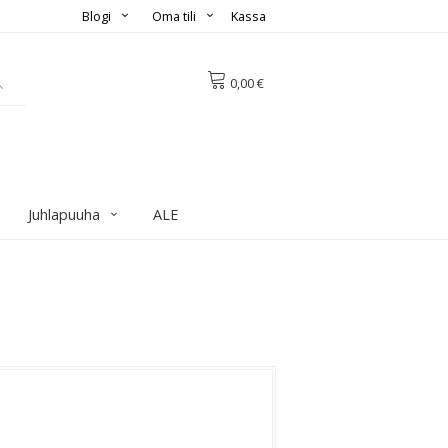
Blogi
Oma tili
Kassa
0,00 €
Juhlapuuha
ALE