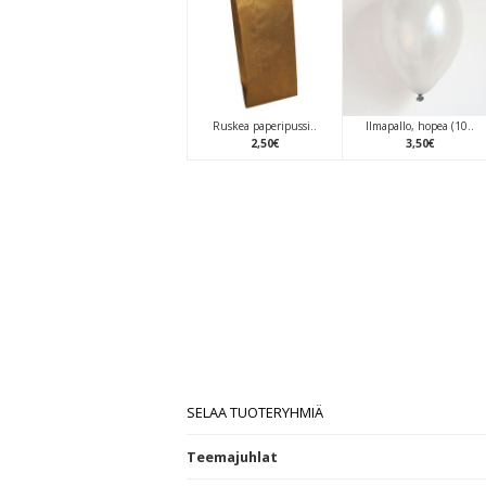
Ruskea paperipussi..
Ilmapallo, hopea (10..
2
,
50
€
3
,
50
€
SELAA TUOTERYHMIÄ
Teemajuhlat