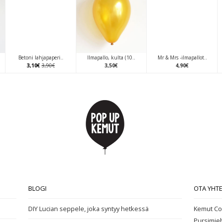
Betoni lahjapaperi..
Ilmapallo, kulta (10..
Mr & Mrs -ilmapallot..
3
,
10
€
3
,
90
€
3
,
50
€
4
,
90
€
BLOGI
OTA YHT
DIY Lucian seppele, joka syntyy hetkessä
Kemut Co
Pursimie