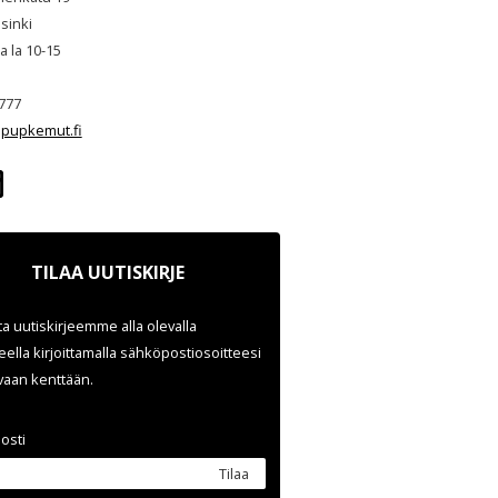
sinki
ja la 10-15
777
pupkemut.fi
TILAA UUTISKIRJE
ata uutiskirjeemme alla olevalla
ella kirjoittamalla sähköpostiosoitteesi
evaan kenttään.
osti
Tilaa