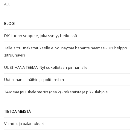
ALE
BLOGI
DIY Lucian seppele, joka syntyy hetkessä
Tälle sitruunakattaukselle ei voi näyttää hapanta naamaa - DIY helppo
sitruunaviiri
UUSI IHANA TEEMA: Nyt sukelletaan pinnan alle!
Uutta ihanaa häihin ja polttareihin
24 ideaa joulukalenteriin (osa 2) - tekemistä ja pikkulahjoja
TIETOA MEISTÄ
Vaihdot ja palautukset