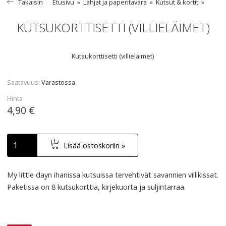
Takaisin
Etusivu
Lahjat ja paperitavara
Kutsut & kortit
KUTSUKORTTISETTI (VILLIELÄIMET)
Kutsukorttisetti (villieläimet)
Saatavuus
Varastossa
Hinta
4,90 €
Lisää ostoskoriin »
My little dayn ihanissa kutsuissa tervehtivät savannien villikissat.
Paketissa on 8 kutsukorttia, kirjekuorta ja suljintarraa.