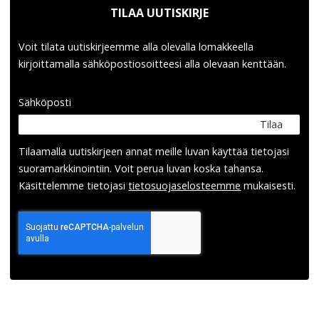
TILAA UUTISKIRJE
Voit tilata uutiskirjeemme alla olevalla lomakkeella
kirjoittamalla sähköpostiosoitteesi alla olevaan kenttään.
Sähköposti
Tilaa
Tilaamalla uutis­kirjeen annat meille luvan käyttää tietojasi
suora­markkinointiin. Voit perua luvan koska tahansa.
Käsittelemme tietojasi
tieto­suoja­selosteemme
mukaisesti.