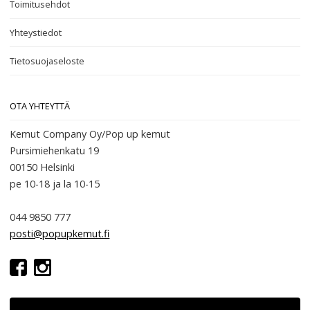
Toimitusehdot
Yhteystiedot
Tietosuojaseloste
OTA YHTEYTTÄ
Kemut Company Oy/Pop up kemut
Pursimiehenkatu 19
00150 Helsinki
pe 10-18
ja la 10-15
044 9850 777
posti@popupkemut.fi