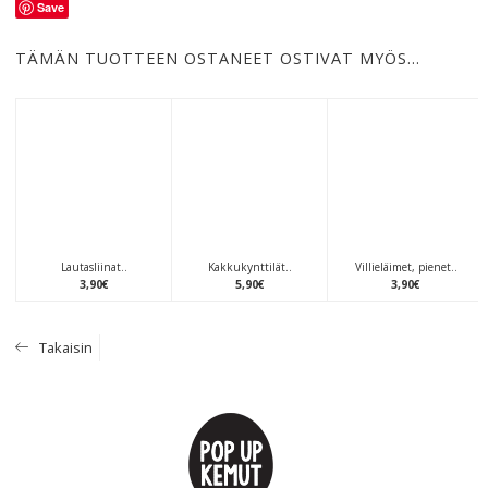
Save
TÄMÄN TUOTTEEN OSTANEET OSTIVAT MYÖS…
Lautasliinat..
Kakkukynttilät..
Villieläimet, pienet..
3
,
90
€
5
,
90
€
3
,
90
€
Takaisin