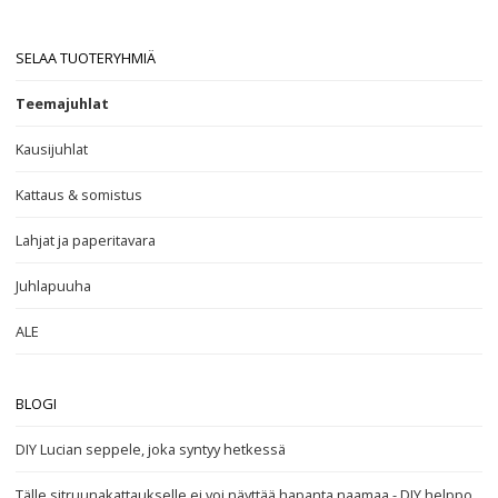
SELAA TUOTERYHMIÄ
Teemajuhlat
Kausijuhlat
Kattaus & somistus
Lahjat ja paperitavara
Juhlapuuha
ALE
BLOGI
DIY Lucian seppele, joka syntyy hetkessä
Tälle sitruunakattaukselle ei voi näyttää hapanta naamaa - DIY helppo