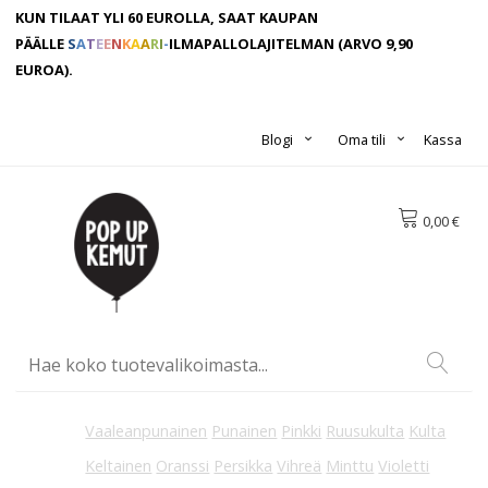
KUN TILAAT YLI 60 EUROLLA, SAAT KAUPAN
PÄÄLLE
S
A
T
E
E
N
K
A
A
R
I
-
ILMAPALLOLAJITELMAN
(ARVO 9,90
EUROA).
Blogi
Oma tili
Kassa
0,00 €
Vaaleanpunainen
Punainen
Pinkki
Ruusukulta
Kulta
Keltainen
Oranssi
Persikka
Vihreä
Minttu
Violetti