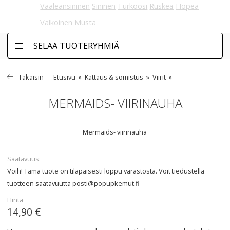
Vaaleansininen
Sininen
Turkoosi
Ruskea
Hopea
Valkoinen
Musta
SELAA TUOTERYHMIÄ
Takaisin
Etusivu
Kattaus & somistus
Viirit
MERMAIDS- VIIRINAUHA
Mermaids- viirinauha
Saatavuus
Voih! Tämä tuote on tilapäisesti loppu varastosta. Voit tiedustella
tuotteen saatavuutta
posti@popupkemut.fi
Hinta
14,90 €