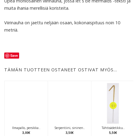
Upea moniosainen viirinauha, jossa let´s be mermaids -teksti ja
muita ihania merellisiä koristeita.
Viirinauha on jaettu neljään osaan, kokonaispituus noin 10
metriä.
Save
TÄMÄN TUOTTEEN OSTANEET OSTIVAT MYÖS…
Ilmapallo, persikka..
Serpentiini, sininen..
Tähtisädetikku..
3
,
00
€
3
,
50
€
5
,
50
€