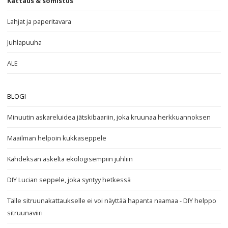
Kattaus & somistus
Lahjat ja paperitavara
Juhlapuuha
ALE
BLOGI
Minuutin askareluidea jätskibaariin, joka kruunaa herkkuannoksen
Maailman helpoin kukkaseppele
Kahdeksan askelta ekologisempiin juhliin
DIY Lucian seppele, joka syntyy hetkessä
Tälle sitruunakattaukselle ei voi näyttää hapanta naamaa - DIY helppo
sitruunaviiri