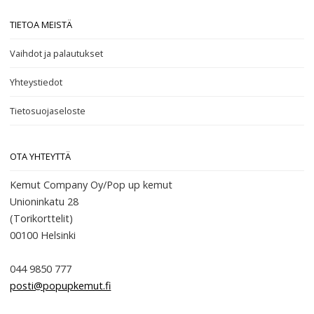
TIETOA MEISTÄ
Vaihdot ja palautukset
Yhteystiedot
Tietosuojaseloste
OTA YHTEYTTÄ
Kemut Company Oy/Pop up kemut
Unioninkatu 28
(Torikorttelit)
00100
Helsinki
044 9850 777
posti@popupkemut.fi