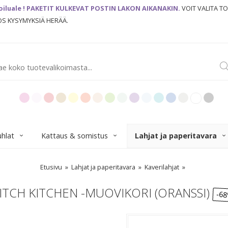
oiluale ! PAKETIT KULKEVAT POSTIN LAKON AIKANAKIN.
VOIT VALITA T
JOS KYSYMYKSIÄ HERÄÄ.
uhlat
Kattaus & somistus
Lahjat ja paperitavara
Etusivu
Lahjat ja paperitavara
Kaverilahjat
ITCH KITCHEN -MUOVIKORI (ORANSSI)
-6