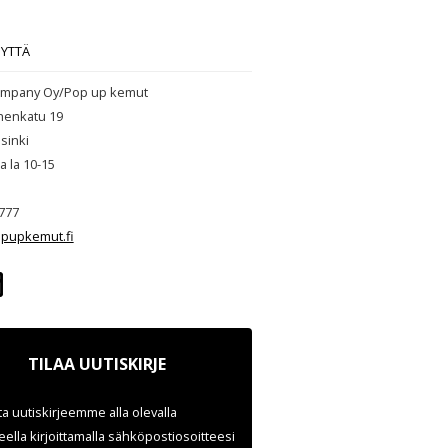
EYTTÄ
mpany Oy/Pop up kemut
henkatu 19
sinki
ja la 10-15
777
pupkemut.fi
TILAA UUTISKIRJE
ata uutiskirjeemme alla olevalla
ella kirjoittamalla sähköpostiosoitteesi