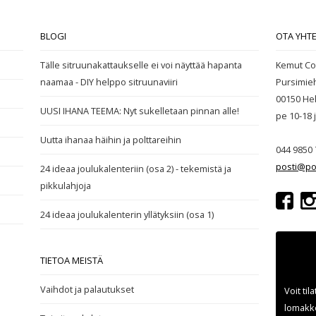
BLOGI
OTA YHT
Tälle sitruunakattaukselle ei voi näyttää hapanta
Kemut Co
naamaa - DIY helppo sitruunaviiri
Pursimie
00150 Hel
UUSI IHANA TEEMA: Nyt sukelletaan pinnan alle!
pe 10-18
Uutta ihanaa häihin ja polttareihin
044 9850 
posti@po
24 ideaa joulukalenteriin (osa 2) - tekemistä ja
pikkulahjoja
24 ideaa joulukalenterin yllätyksiin (osa 1)
TIETOA MEISTÄ
Vaihdot ja palautukset
Voit til
lomakke