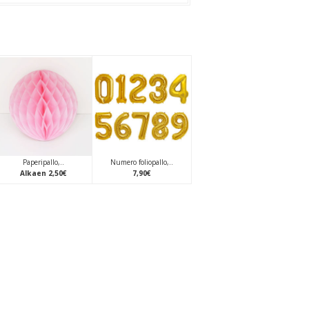
Paperipallo,..
Numero foliopallo,..
Alkaen
2
,
50
€
7
,
90
€