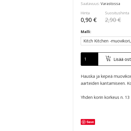
Saatavuus
Varastossa
Hinta
Suositushinta
0,90 €
2,90 €
Malli:
Lisää ost
Hauska ja kepeä muovikori
aarteiden kantamiseen. Kor
Yhden korin korkeus n. 13 
Save