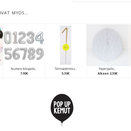
IVAT MYÖS…
Numero foliopallo,..
Tähtisädetikku..
Paperipallo,..
7
,
90
€
5
,
50
€
Alkaen
2
,
50
€