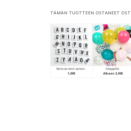
TÄMÄN TUOTTEEN OSTANEET OST
Kerro se omin sanoin..
Ilmapallot..
1
,
00
€
Alkaen
3
,
00
€