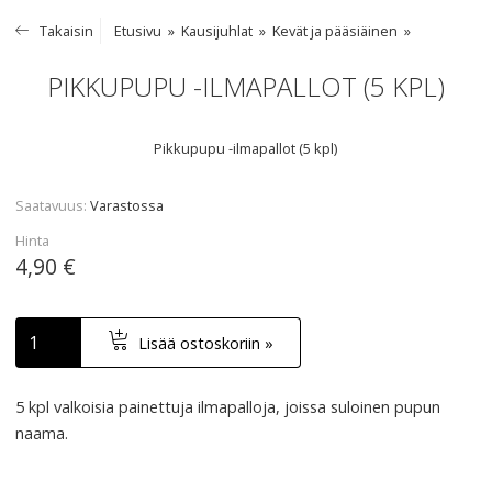
Takaisin
Etusivu
Kausijuhlat
Kevät ja pääsiäinen
PIKKUPUPU -ILMAPALLOT (5 KPL)
Pikkupupu -ilmapallot (5 kpl)
Saatavuus
Varastossa
Hinta
4,90 €
Lisää ostoskoriin »
5 kpl valkoisia painettuja ilmapalloja, joissa suloinen pupun
naama.