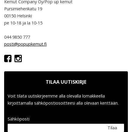
Kemut Company Oy/Pop up kemut
Pursimiehenkatu 19
00150 Helsinki
pe 10-18
ja la 10-15
044 9850 777
posti@popupkemut.fi
TILAA UUTISKIRJE
Voit tilata uutiskirjeemme alla olevalla lomakkeella
kirjoittamalla sähköpostiosoitteesi alla olevaan kenttään.
Sähköposti
Tilaa