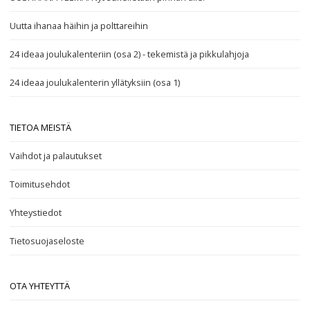
Uutta ihanaa häihin ja polttareihin
24 ideaa joulukalenteriin (osa 2) - tekemistä ja pikkulahjoja
24 ideaa joulukalenterin yllätyksiin (osa 1)
TIETOA MEISTÄ
Vaihdot ja palautukset
Toimitusehdot
Yhteystiedot
Tietosuojaseloste
OTA YHTEYTTÄ