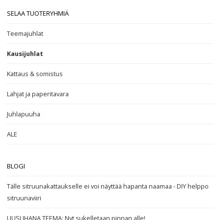
SELAA TUOTERYHMIÄ
Teemajuhlat
Kausijuhlat
Kattaus & somistus
Lahjat ja paperitavara
Juhlapuuha
ALE
BLOGI
Tälle sitruunakattaukselle ei voi näyttää hapanta naamaa - DIY helppo
sitruunaviiri
UUSI IHANA TEEMA: Nyt sukelletaan pinnan alle!