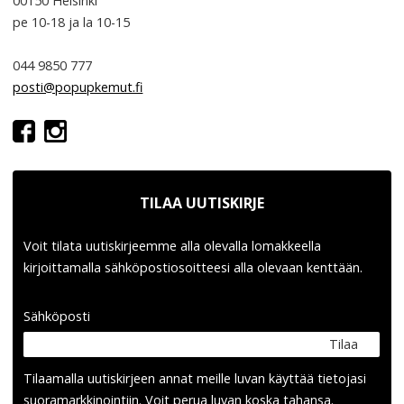
00150 Helsinki
pe 10-18
ja la 10-15
044 9850 777
posti@popupkemut.fi
TILAA UUTISKIRJE
Voit tilata uutiskirjeemme alla olevalla lomakkeella
kirjoittamalla sähköpostiosoitteesi alla olevaan kenttään.
Sähköposti
Tilaa
Tilaamalla uutis­kirjeen annat meille luvan käyttää tietojasi
suora­markkinointiin. Voit perua luvan koska tahansa.