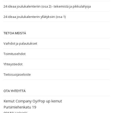
24 ideaa joulukalenteriin (osa 2) - tekemistä ja pikkulahjoja
24 ideaa joulukalenterin yllätyksiin (osa 1)
TIETOA MEISTÄ
Vaihdot ja palautukset
Toimitusehdot
Yhteystiedot
Tietosuojaseloste
OTA YHTEYTTÄ
Kemut Company Oy/Pop up kemut
Pursimiehenkatu 19