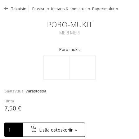
Takaisin
Etusivu
Kattaus & somistus
Paperimukit
PORO-MUKIT
MERI MERI
Poro-mukit
Saatavuus
Varastossa
Hinta
7,50 €
Lisää ostoskoriin »