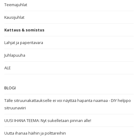
Teemajuhlat
Kausijuhlat
Kattaus & somistus
Lahjat ja paperitavara
Juhlapuuha
ALE
BLOGI
Tälle sitruunakattaukselle ei voi näyttää hapanta naamaa - DIY helppo
sitruunaviiri
UUSI IHANA TEEMA: Nyt sukelletaan pinnan alle!
Uutta ihanaa häihin ja polttareihin