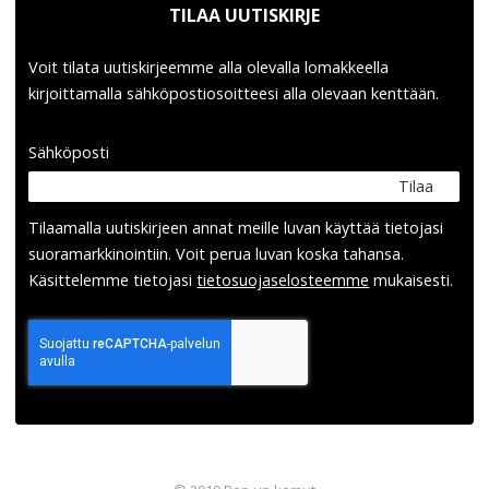
TILAA UUTISKIRJE
Voit tilata uutiskirjeemme alla olevalla lomakkeella
kirjoittamalla sähköpostiosoitteesi alla olevaan kenttään.
Sähköposti
Tilaa
Tilaamalla uutis­kirjeen annat meille luvan käyttää tietojasi
suora­markkinointiin. Voit perua luvan koska tahansa.
Käsittelemme tietojasi
tieto­suoja­selosteemme
mukaisesti.