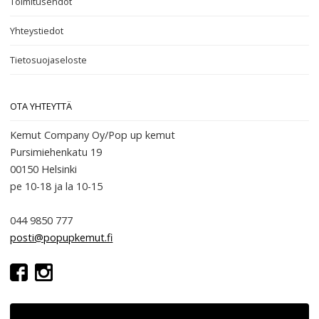
Toimitusehdot
Yhteystiedot
Tietosuojaseloste
OTA YHTEYTTÄ
Kemut Company Oy/Pop up kemut
Pursimiehenkatu 19
00150 Helsinki
pe 10-18
ja la 10-15
044 9850 777
posti@popupkemut.fi