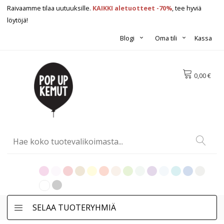
Raivaamme tilaa uutuuksille.
KAIKKI aletuotteet -70%
, tee hyviä
löytöjä!
Blogi
Oma tili
Kassa
0,00 €
SELAA TUOTERYHMIÄ