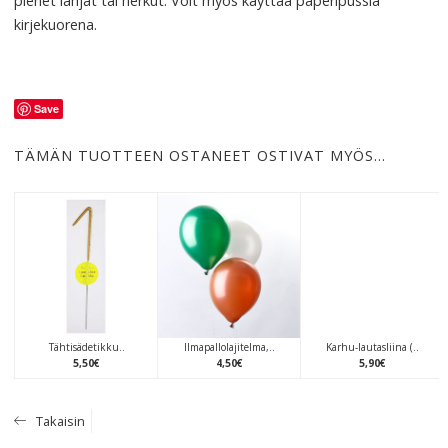
pienet lahjat tai herkut. Voit myös käyttää paperipussia
kirjekuorena.
Save
TÄMÄN TUOTTEEN OSTANEET OSTIVAT MYÖS…
Tähtisädetikku..
Ilmapallolajitelma,..
Karhu-lautasliina (..
5
,
50
€
4
,
50
€
5
,
90
€
Takaisin