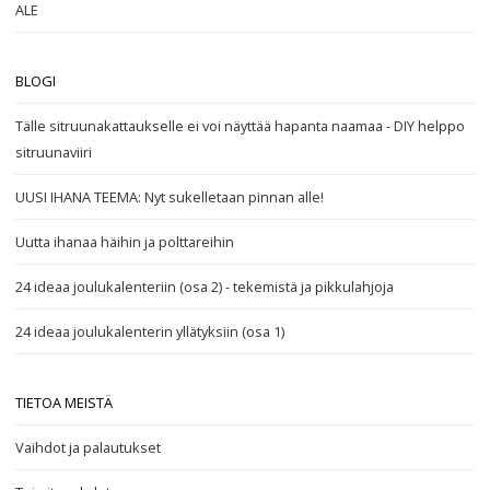
ALE
BLOGI
Tälle sitruunakattaukselle ei voi näyttää hapanta naamaa - DIY helppo
sitruunaviiri
UUSI IHANA TEEMA: Nyt sukelletaan pinnan alle!
Uutta ihanaa häihin ja polttareihin
24 ideaa joulukalenteriin (osa 2) - tekemistä ja pikkulahjoja
24 ideaa joulukalenterin yllätyksiin (osa 1)
TIETOA MEISTÄ
Vaihdot ja palautukset