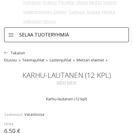
Keltainen
Oranssi
Persikka
Vihreä
Minttu
Violetti
Vaaleansininen
Sininen
Turkoosi
Ruskea
Hopea
Valkoinen
Musta
SELAA TUOTERYHMIÄ
Takaisin
Etusivu
Teemajuhlat
Lastenjuhlat
Metsän eläimet
KARHU-LAUTANEN (12 KPL)
MERI MERI
Karhu-lautanen (12 kpl)
Saatavuus
Varastossa
Hinta
6,50 €