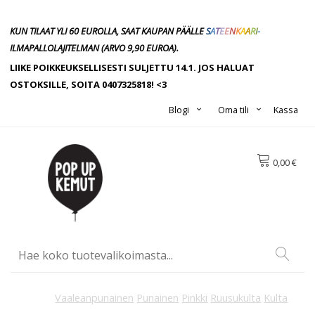
KUN TILAAT YLI 60 EUROLLA, SAAT KAUPAN PÄÄLLE
S
A
T
E
E
N
K
A
A
R
I
-
ILMAPALLOLAJITELMAN
(ARVO 9,90
EUROA).
LIIKE POIKKEUKSELLISESTI SULJETTU 14.1. JOS HALUAT
OSTOKSILLE, SOITA 0407325818! <3
Blogi
Oma tili
Kassa
0,00 €
Vaaleanpunainen
Punainen
Pinkki
Ruusukulta
Kulta