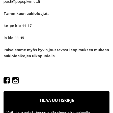
posti@popupkemut.fi
Tammikuun aukioloajat:
ke-pe klo 11-17
la klo 11-15
Palvelemme myös hyvin joustavasti sopimuksen mukaan
aukioloaikojen ulkopuolella.
TILAA UUTISKIRJE
Voit tilata uutiskirjeemme alla olevalla lomakkeella