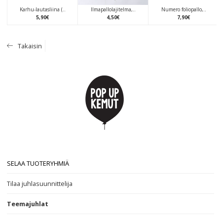
Karhu-lautasliina (..
Ilmapallolajitelma,..
Numero foliopallo,..
5
,
90
€
4
,
50
€
7
,
90
€
Takaisin
SELAA TUOTERYHMIÄ
Tilaa juhlasuunnittelija
Teemajuhlat