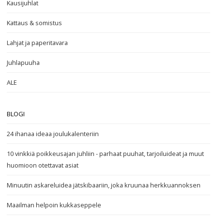
Kausijuhlat
Kattaus & somistus
Lahjat ja paperitavara
Juhlapuuha
ALE
BLOGI
24 ihanaa ideaa joulukalenteriin
10 vinkkiä poikkeusajan juhliin - parhaat puuhat, tarjoiluideat ja muut
huomioon otettavat asiat
Minuutin askareluidea jätskibaariin, joka kruunaa herkkuannoksen
Maailman helpoin kukkaseppele