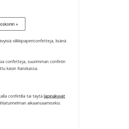
oskoriin »
vyisiä silkkipapericonfetteja, lisänä
isia confetteja, suurimman confetin
ettu käsin Ranskassa.
lla confetilla tai täytä
läpinäkyvät
hlatunnelman aikaansaamiseksi.