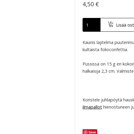
4,50 €
Lisää ost
Kaunis lajitelma puuterinsä
kultaista folioconfettia.
Pussissa on 15 g eri koko
halkaisija 2,3 cm. Valmist
Koristele juhlapöytä hauska
ilmapallot
hienostuneen ju
Save