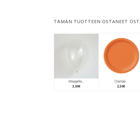
TÄMÄN TUOTTEEN OSTANEET OST
Ilmapallo,..
Oranssi..
3
,
00
€
2
,
50
€