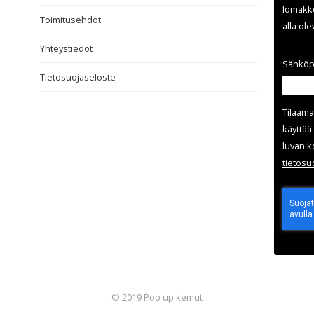
lomakke
Toimitusehdot
alla ol
Yhteystiedot
Sähköp
Tietosuojaseloste
Tilaama
käyttää 
luvan k
tieto­s
© 2019 Pop up kemut