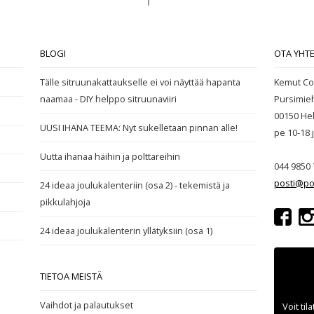
BLOGI
OTA YHT
Tälle sitruunakattaukselle ei voi näyttää hapanta
Kemut Co
naamaa - DIY helppo sitruunaviiri
Pursimie
00150 Hel
UUSI IHANA TEEMA: Nyt sukelletaan pinnan alle!
pe 10-18
Uutta ihanaa häihin ja polttareihin
044 9850 
posti@po
24 ideaa joulukalenteriin (osa 2) - tekemistä ja
pikkulahjoja
24 ideaa joulukalenterin yllätyksiin (osa 1)
TIETOA MEISTÄ
Vaihdot ja palautukset
Voit til