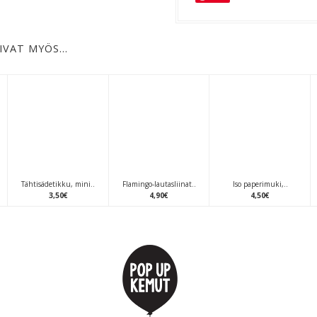
IVAT MYÖS…
Tähtisädetikku, mini..
Flamingo-lautasliinat..
Iso paperimuki,..
3
,
50
€
4
,
90
€
4
,
50
€