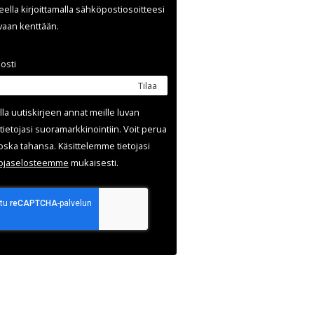
ella kirjoittamalla sähköpostiosoitteesi
evaan kenttään.
osti
Tilaa
lla uutis­kirjeen annat meille luvan
tietojasi suora­markkinointiin. Voit perua
oska tahansa. Käsittelemme tietojasi
uoja­selosteemme
mukaisesti.