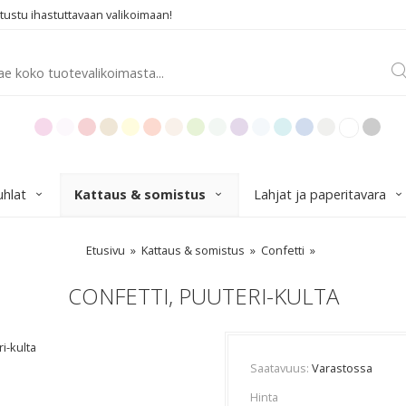
ustu ihastuttavaan valikoimaan!
uhlat
Kattaus & somistus
Lahjat ja paperitavara
Etusivu
Kattaus & somistus
Confetti
CONFETTI, PUUTERI-KULTA
i-kulta
Saatavuus
Varastossa
Hinta