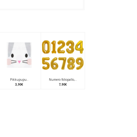
Pikkupupu..
Numero foliopallo,..
3
,
90
€
7
,
90
€