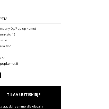
EYTTÄ
mpany Oy/Pop up kemut
henkatu 19
sinki
ja la 10-15
777
pupkemut.fi
TILAA UUTISKIRJE
ata uutiskirjeemme alla olevalla