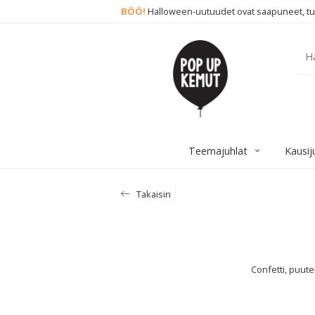
BÖÖ!
Halloween-uutuudet ovat saapuneet, tut
Teemajuhlat
Kausij
Takaisin
Confetti, puuter