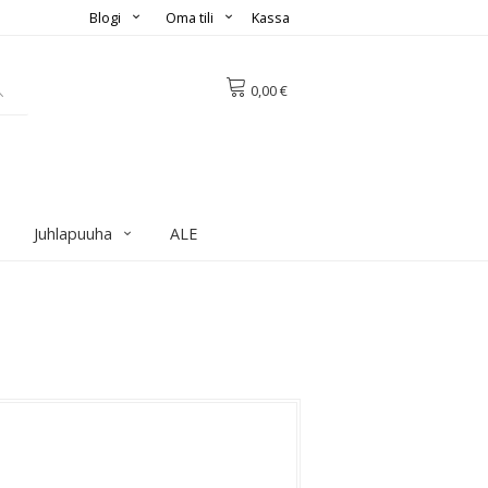
Blogi
Oma tili
Kassa
0,00 €
Juhlapuuha
ALE