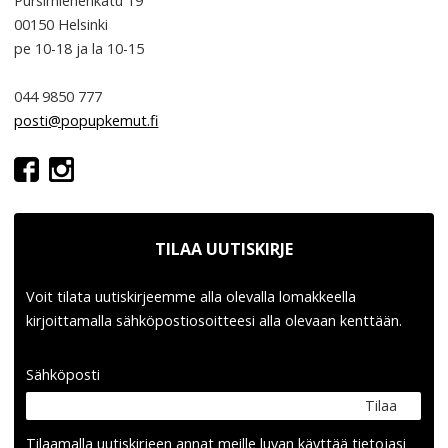
Pursimiehenkatu 19
00150 Helsinki
pe 10-18
ja la 10-15
044 9850 777
posti@popupkemut.fi
TILAA UUTISKIRJE
Voit tilata uutiskirjeemme alla olevalla lomakkeella
kirjoittamalla sähköpostiosoitteesi alla olevaan kenttään.
Sähköposti
Tilaa
Tilaamalla uutis­kirjeen annat meille luvan käyttää tietojasi