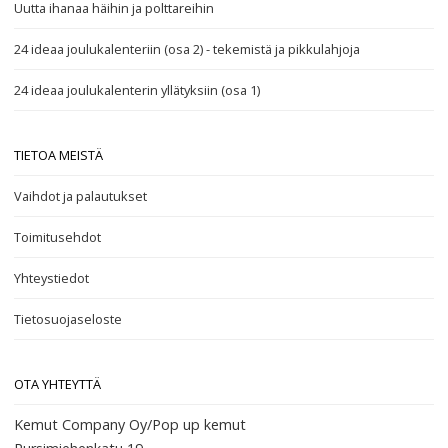
Uutta ihanaa häihin ja polttareihin
24 ideaa joulukalenteriin (osa 2) - tekemistä ja pikkulahjoja
24 ideaa joulukalenterin yllätyksiin (osa 1)
TIETOA MEISTÄ
Vaihdot ja palautukset
Toimitusehdot
Yhteystiedot
Tietosuojaseloste
OTA YHTEYTTÄ
Kemut Company Oy/Pop up kemut