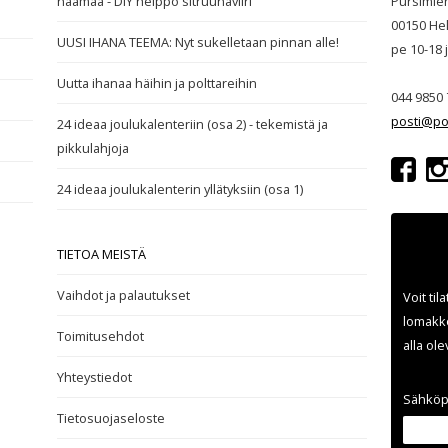
naamaa - DIY helppo sitruunaviiri
Pursimie
00150 Hel
UUSI IHANA TEEMA: Nyt sukelletaan pinnan alle!
pe 10-18
Uutta ihanaa häihin ja polttareihin
044 9850 
posti@po
24 ideaa joulukalenteriin (osa 2) - tekemistä ja
pikkulahjoja
24 ideaa joulukalenterin yllätyksiin (osa 1)
TIETOA MEISTÄ
Vaihdot ja palautukset
Voit til
lomakke
Toimitusehdot
alla ol
Yhteystiedot
Sähköp
Tietosuojaseloste