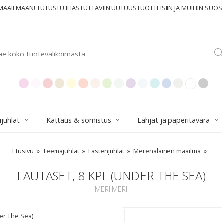
MAAILMAAN! TUTUSTU IHASTUTTAVIIN UUTUUSTUOTTEISIIN JA MUIHIN SUOS
ijuhlat
Kattaus & somistus
Lahjat ja paperitavara
Etusivu
Teemajuhlat
Lastenjuhlat
Merenalainen maailma
LAUTASET, 8 KPL (UNDER THE SEA)
MERI MERI
der The Sea)