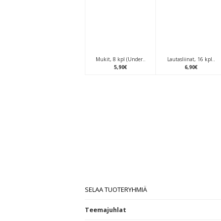
Mukit, 8 kpl (Under..
Lautasliinat, 16 kpl..
5
,
90
€
6
,
90
€
SELAA TUOTERYHMIÄ
Teemajuhlat