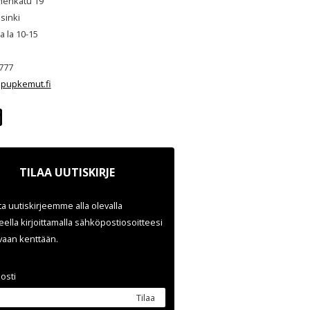
henkatu 19
sinki
ja la 10-15
777
pupkemut.fi
TILAA UUTISKIRJE
ata uutiskirjeemme alla olevalla
ella kirjoittamalla sähköpostiosoitteesi
evaan kenttään.
osti
Tilaa