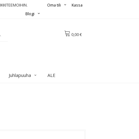
IKKITEEMOIHIN.
Oma tili
Kassa
Blogi
0,00 €
Juhlapuuha
ALE