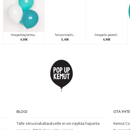
Ilmapallolajitelma,..
Tatuointisetti,..
Ilmapallo pastelli..
4
,
00
€
5
,
40
€
4
,
90
€
BLOGI
OTA YHT
Tälle sitruunakattaukselle ei voi näyttää hapanta
Kemut Co