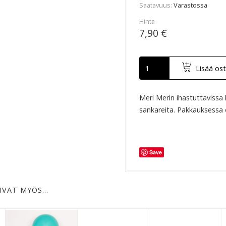
Saatavuus
Varastossa
Hinta
7,90 €
Lisää ost
Meri Merin ihastuttavissa 
sankareita. Pakkauksessa 
Save
IVAT MYÖS…