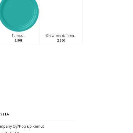
Turkoosi..
Sinivalkoraidallinen..
2
,
90
€
2
,
50
€
EYTTÄ
mpany Oy/Pop up kemut