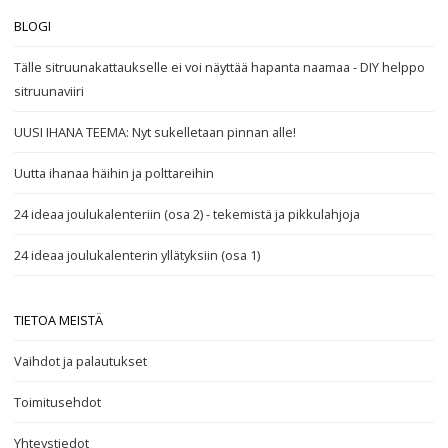
BLOGI
Tälle sitruunakattaukselle ei voi näyttää hapanta naamaa - DIY helppo
sitruunaviiri
UUSI IHANA TEEMA: Nyt sukelletaan pinnan alle!
Uutta ihanaa häihin ja polttareihin
24 ideaa joulukalenteriin (osa 2) - tekemistä ja pikkulahjoja
24 ideaa joulukalenterin yllätyksiin (osa 1)
TIETOA MEISTÄ
Vaihdot ja palautukset
Toimitusehdot
Yhteystiedot