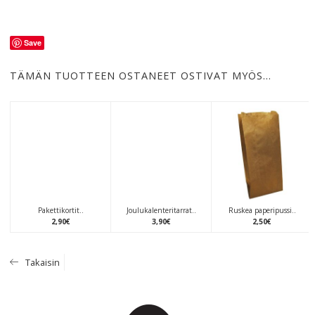
Save
TÄMÄN TUOTTEEN OSTANEET OSTIVAT MYÖS…
Pakettikortit..
Joulukalenteritarrat..
Ruskea paperipussi..
2
,
90
€
3
,
90
€
2
,
50
€
Takaisin