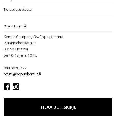
Tietosuojaseloste
OTA YHTEYTTÄ
Kemut Company Oy/Pop up kemut
Pursimiehenkatu 19
00150 Helsinki
pe 10-18
ja la 10-15
044 9850 777
posti@popupkemut.fi
TILAA UUTISKIRJE