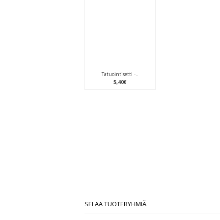
Tatuointisetti -..
5
,
40
€
SELAA TUOTERYHMIÄ