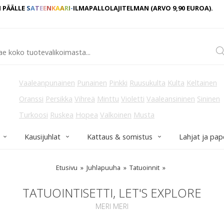
 PÄÄLLE
S
A
T
E
E
N
K
A
A
R
I
-
ILMAPALLOLAJITELMAN
(ARVO 9,90
EUROA).
Vaaleanpunainen
Punainen
Pinkki
Ruusukulta
Kulta
Keltainen
Oranssi
Persikka
Vihreä
Minttu
Violetti
Vaaleansininen
Sininen
Turkoosi
Ruskea
Hopea
Valkoinen
Musta
Kausijuhlat
Kattaus & somistus
Lahjat ja pap
Etusivu
Juhlapuuha
Tatuoinnit
TATUOINTISETTI, LET'S EXPLORE
MERI MERI