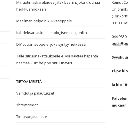
Minuutin askareluidea jätskibaariin, joka kruunaa
Kemut Co
herkkuannoksen
Unionink
(Torikortte
Maailman helpoin kukkaseppele
00100
Hel
Kahdeksan askelta ekologisempiin juhliin
044 9850 
posti@po
DIY Lucian seppele, joka syntyy hetkessä
Tälle sitruunakattaukselle ei voi näyttää hapanta
Syyskuun
naamaa - DIY helppo sitruunaviiri
ti-pe klo
TIETOA MEISTÄ
la klo 10
Vaihdot ja palautukset
Palvele
Yhteystiedot
mukaan a
Tietosuojaseloste