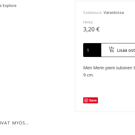
's Explore
Saatavuus
Varastossa
Hinta
3,20 €
Lisää ost
Meri Merin pieni suloinen 
9 cm.
Save
IVAT MYÖS…