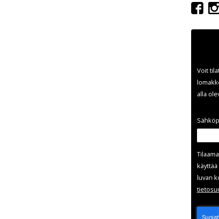
Voit til
lomakke
alla ol
Sähköp
Tilaama
käyttää 
luvan k
tieto­s