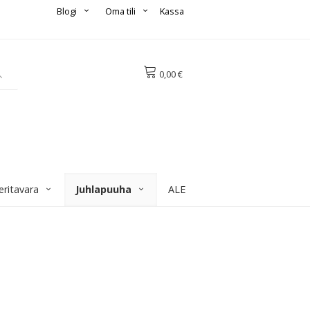
Blogi
Oma tili
Kassa
0,00 €
eritavara
Juhlapuuha
ALE