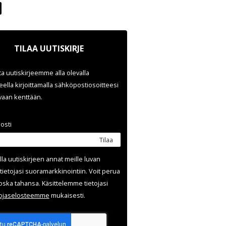
TILAA UUTISKIRJE
ata uutiskirjeemme alla olevalla
ella kirjoittamalla sähköpostiosoitteesi
evaan kenttään.
osti
Tilaa
lla uutis­kirjeen annat meille luvan
tietojasi suora­markkinointiin. Voit perua
oska tahansa. Käsittelemme tietojasi
uoja­selosteemme
mukaisesti.