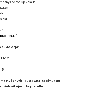
mpany Oy/Pop up kemut
atu 28
lit)
sinki
777
pupkemut.fi
 aukioloajat:
 11-17
-15
mme myös hyvin joustavasti sopimuksen
ukioloaikojen ulkopuolella.