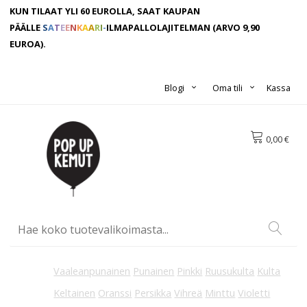
KUN TILAAT YLI 60 EUROLLA, SAAT KAUPAN
PÄÄLLE
S
A
T
E
E
N
K
A
A
R
I
-
ILMAPALLOLAJITELMAN
(ARVO 9,90
EUROA).
Blogi
Oma tili
Kassa
0,00 €
Vaaleanpunainen
Punainen
Pinkki
Ruusukulta
Kulta
Keltainen
Oranssi
Persikka
Vihreä
Minttu
Violetti