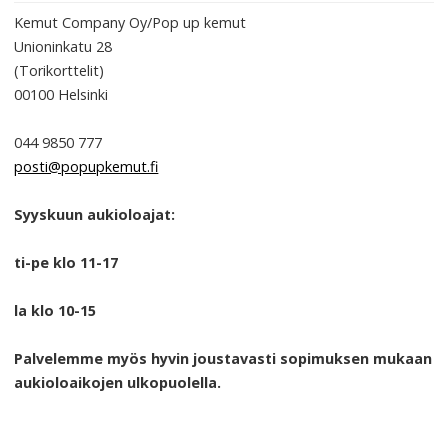
Kemut Company Oy/Pop up kemut
Unioninkatu 28
(Torikorttelit)
00100
Helsinki
044 9850 777
posti@popupkemut.fi
Syyskuun aukioloajat:
ti-pe klo 11-17
la klo 10-15
Palvelemme myös hyvin joustavasti sopimuksen mukaan
aukioloaikojen ulkopuolella.