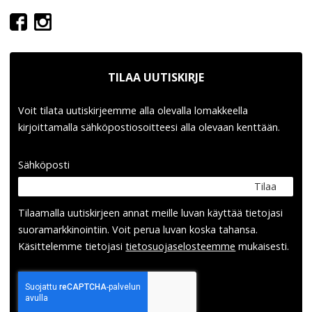
TILAA UUTISKIRJE
Voit tilata uutiskirjeemme alla olevalla lomakkeella
kirjoittamalla sähköpostiosoitteesi alla olevaan kenttään.
Sähköposti
Tilaa
Tilaamalla uutis­kirjeen annat meille luvan käyttää tietojasi
suora­markkinointiin. Voit perua luvan koska tahansa.
Käsittelemme tietojasi
tieto­suoja­selosteemme
mukaisesti.