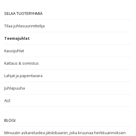
SELAA TUOTERYHMIÄ
Tilaa juhlasuunnittelija
Teemajuhlat
Kausijuhlat
Kattaus & somistus
Lahjat ja paperitavara
Juhlapuuha
ALE
BLOGI
Minuutin askareluidea jätskibaariin, joka kruunaa herkkuannoksen