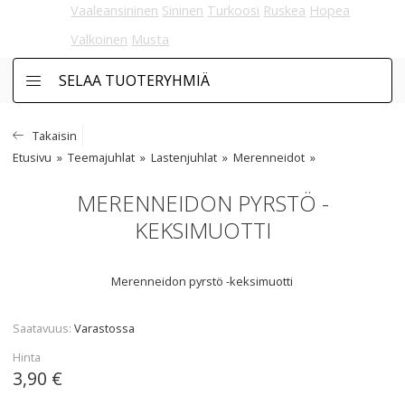
Vaaleansininen
Sininen
Turkoosi
Ruskea
Hopea
Valkoinen
Musta
SELAA TUOTERYHMIÄ
Takaisin
Etusivu
Teemajuhlat
Lastenjuhlat
Merenneidot
MERENNEIDON PYRSTÖ -
KEKSIMUOTTI
Merenneidon pyrstö -keksimuotti
Saatavuus
Varastossa
Hinta
3,90 €