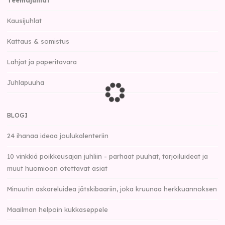
Teemajuhlat
Kausijuhlat
Kattaus & somistus
Lahjat ja paperitavara
Juhlapuuha
BLOGI
24 ihanaa ideaa joulukalenteriin
10 vinkkiä poikkeusajan juhliin - parhaat puuhat, tarjoiluideat ja
muut huomioon otettavat asiat
Minuutin askareluidea jätskibaariin, joka kruunaa herkkuannoksen
Maailman helpoin kukkaseppele