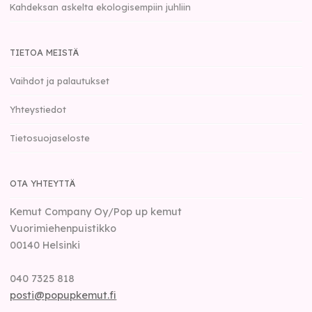
Kahdeksan askelta ekologisempiin juhliin
TIETOA MEISTÄ
Vaihdot ja palautukset
Yhteystiedot
Tietosuojaseloste
OTA YHTEYTTÄ
Kemut Company Oy/Pop up kemut
Vuorimiehenpuistikko
00140
Helsinki
040 7325 818
posti@popupkemut.fi