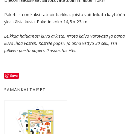
Djecon laadukkaat siirtokuvatatuoinnit lasten iloksi!
Paketissa on kaksi tatuointiarkkia, joista voit leikata käyttöön
yksittäisiä kuvia. Paketin koko 14,5 x 23cm.
Leikkaa haluamasi kuva arkista. Irrota kalvo varovasti ja paina
kuva ihoa vasten.
Kastele paperi ja anna vettyä 30 sek., sen
jälkeen poista paperi. Ikäsuositus +3v.
Save
SAMANKALTAISET