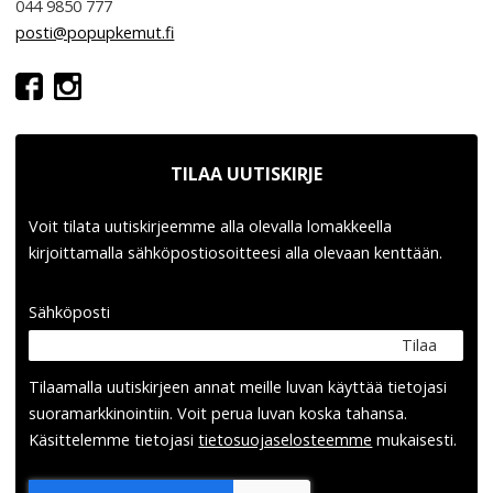
044 9850 777
posti@popupkemut.fi
TILAA UUTISKIRJE
Voit tilata uutiskirjeemme alla olevalla lomakkeella
kirjoittamalla sähköpostiosoitteesi alla olevaan kenttään.
Sähköposti
Tilaa
Tilaamalla uutis­kirjeen annat meille luvan käyttää tietojasi
suora­markkinointiin. Voit perua luvan koska tahansa.
Käsittelemme tietojasi
tieto­suoja­selosteemme
mukaisesti.