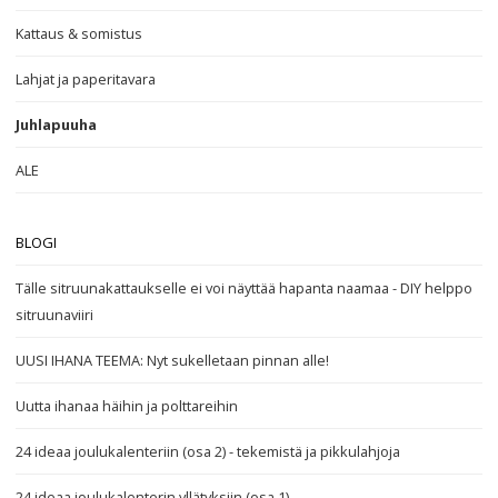
Kattaus & somistus
Lahjat ja paperitavara
Juhlapuuha
ALE
BLOGI
Tälle sitruunakattaukselle ei voi näyttää hapanta naamaa - DIY helppo
sitruunaviiri
UUSI IHANA TEEMA: Nyt sukelletaan pinnan alle!
Uutta ihanaa häihin ja polttareihin
24 ideaa joulukalenteriin (osa 2) - tekemistä ja pikkulahjoja
24 ideaa joulukalenterin yllätyksiin (osa 1)