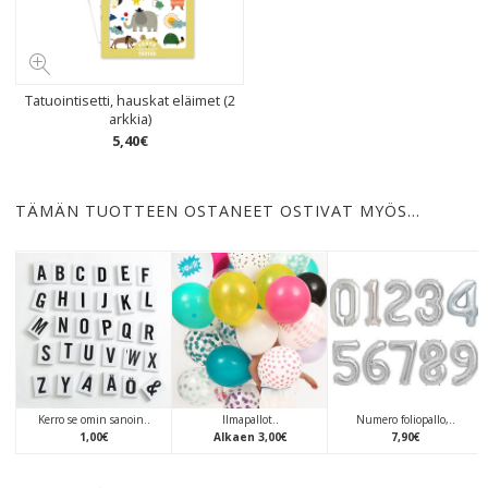
Tatuointisetti, hauskat eläimet (2
arkkia)
5
,
40
€
TÄMÄN TUOTTEEN OSTANEET OSTIVAT MYÖS…
Kerro se omin sanoin..
Ilmapallot..
Numero foliopallo,..
1
,
00
€
Alkaen
3
,
00
€
7
,
90
€