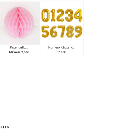
Paperipallo,..
Numero foliopallo,..
Alkaen
2
,
50
€
7
,
90
€
EYTTÄ