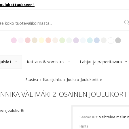
joulukattaukseen!
juhlat
Kattaus & somistus
Lahjat ja paperitavara
Etusivu
Kausijuhlat
Joulu
Joulukortit
NNIKA VÄLIMÄKI 2-OSAINEN JOULUKORT
nen joulukortti
Saatavuus
Vaihtelee mallin
Hinta