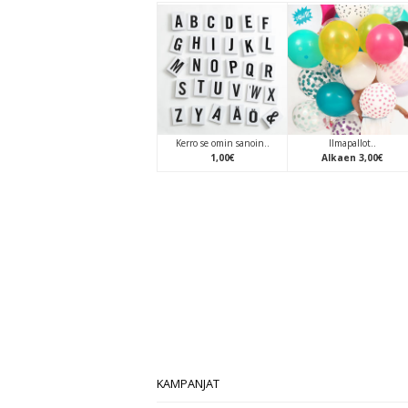
Kerro se omin sanoin..
Ilmapallot..
1
,
00
€
Alkaen
3
,
00
€
KAMPANJAT