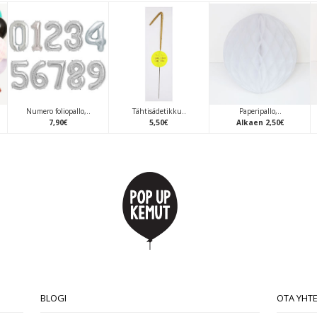
Numero foliopallo,..
Tähtisädetikku..
Paperipallo,..
7
,
90
€
5
,
50
€
Alkaen
2
,
50
€
BLOGI
OTA YHT