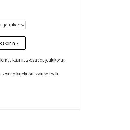
oskoriin »
emat kauniit 2-osaiset joulukortit.
koinen kirjekuori. Valitse malli.