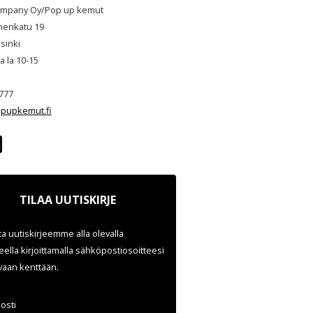
mpany Oy/Pop up kemut
henkatu 19
sinki
ja la 10-15
777
pupkemut.fi
TILAA UUTISKIRJE
ata uutiskirjeemme alla olevalla
ella kirjoittamalla sähköpostiosoitteesi
evaan kenttään.
osti