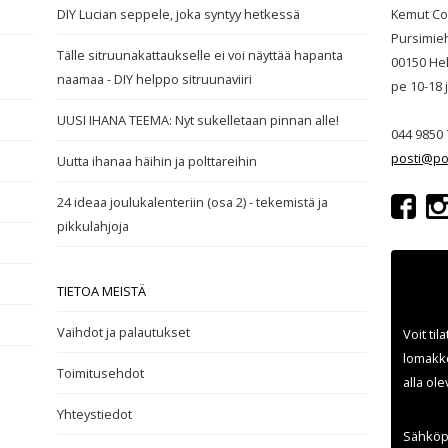
DIY Lucian seppele, joka syntyy hetkessä
Kemut Co
Pursimie
Tälle sitruunakattaukselle ei voi näyttää hapanta
00150 Hel
naamaa - DIY helppo sitruunaviiri
pe 10-18
UUSI IHANA TEEMA: Nyt sukelletaan pinnan alle!
044 9850 
posti@po
Uutta ihanaa häihin ja polttareihin
24 ideaa joulukalenteriin (osa 2) - tekemistä ja
pikkulahjoja
TIETOA MEISTÄ
Vaihdot ja palautukset
Voit til
lomakke
Toimitusehdot
alla ol
Yhteystiedot
Sähköp