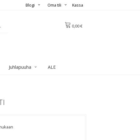
Blogi
Oma tili
Kassa
0,00 €
Juhlapuuha
ALE
TI
 mukaan