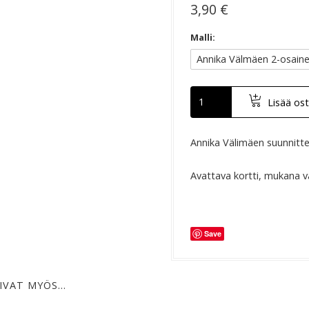
3,90 €
Malli:
Lisää ost
Annika Välimäen suunnittel
Avattava kortti, mukana val
Save
IVAT MYÖS…