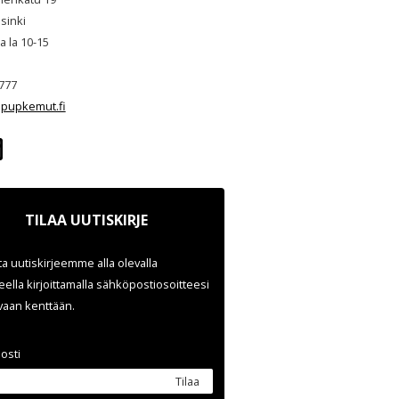
sinki
ja la 10-15
777
pupkemut.fi
TILAA UUTISKIRJE
ata uutiskirjeemme alla olevalla
ella kirjoittamalla sähköpostiosoitteesi
evaan kenttään.
osti
Tilaa