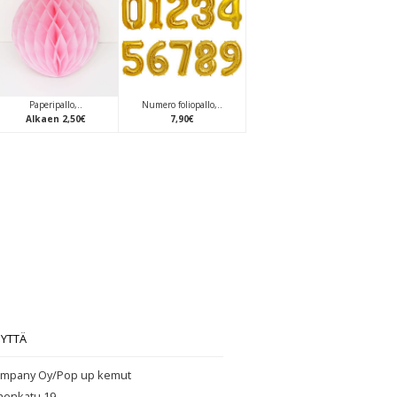
Paperipallo,..
Numero foliopallo,..
Alkaen
2
,
50
€
7
,
90
€
EYTTÄ
mpany Oy/Pop up kemut
henkatu 19