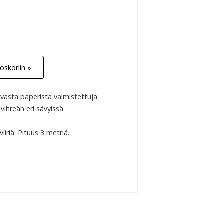
oskoriin »
tavasta paperista valmistettuja
vihreän eri sävyissä.
iriä. Pituus 3 metriä.