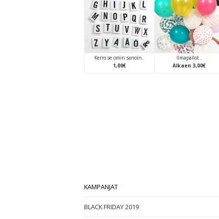
Kerro se omin sanoin..
Ilmapallot..
1
,
00
€
Alkaen
3
,
00
€
KAMPANJAT
BLACK FRIDAY 2019