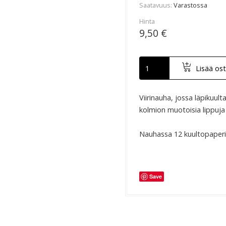
Saatavuus
Varastossa
Hinta
9,50 €
Lisää ost
Viirinauha, jossa läpikuul
kolmion muotoisia lippuja 
Nauhassa 12 kuultopaperivi
Save