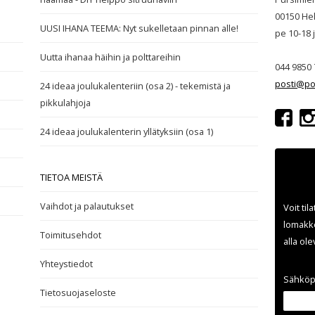
00150 Hel
UUSI IHANA TEEMA: Nyt sukelletaan pinnan alle!
pe 10-18
Uutta ihanaa häihin ja polttareihin
044 9850 
posti@po
24 ideaa joulukalenteriin (osa 2) - tekemistä ja
pikkulahjoja
24 ideaa joulukalenterin yllätyksiin (osa 1)
TIETOA MEISTÄ
Vaihdot ja palautukset
Voit til
lomakke
Toimitusehdot
alla ol
Yhteystiedot
Sähköp
Tietosuojaseloste