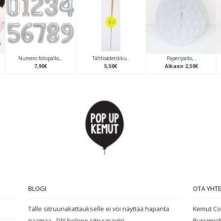
Numero foliopallo,..
Tähtisädetikku..
Paperipallo,..
7
,
90
€
5
,
50
€
Alkaen
2
,
50
€
BLOGI
OTA YHT
Tälle sitruunakattaukselle ei voi näyttää hapanta
Kemut Co
naamaa - DIY helppo sitruunaviiri
Pursimie