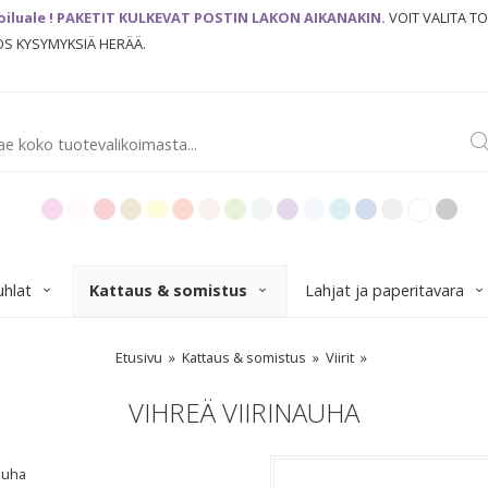
oiluale ! PAKETIT KULKEVAT POSTIN LAKON AIKANAKIN.
VOIT VALITA T
JOS KYSYMYKSIÄ HERÄÄ.
uhlat
Kattaus & somistus
Lahjat ja paperitavara
Etusivu
Kattaus & somistus
Viirit
VIHREÄ VIIRINAUHA
nauha