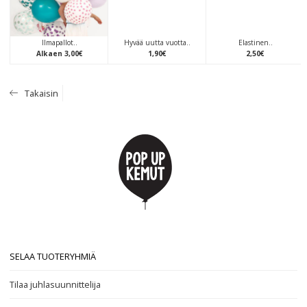
Ilmapallot..
Hyvää uutta vuotta..
Elastinen..
Alkaen
3
,
00
€
1
,
90
€
2
,
50
€
Takaisin
SELAA TUOTERYHMIÄ
Tilaa juhlasuunnittelija