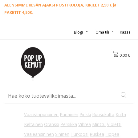
ALENSIMME KESÄN AJAKSI POSTIKULUJA, KIRJEET 2,50 € ja
PAKETIT 4,50€.
Blogi
Oma tili
Kassa
0,00 €
Vaaleanpunainen
Punainen
Pinkki
Ruusukulta
Kulta
Keltainen
Oranssi
Persikka
Vihreä
Minttu
Violetti
Vaaleansininen
Sininen
Turkoosi
Ruskea
Hopea