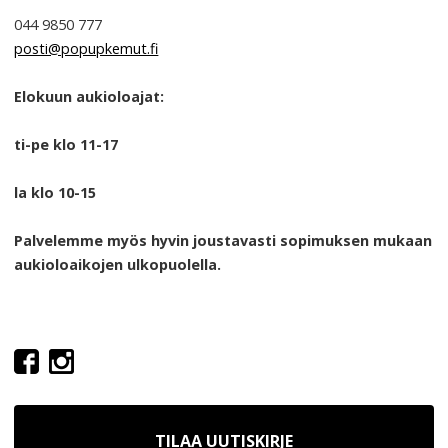
044 9850 777
posti@popupkemut.fi
Elokuun aukioloajat:
ti-pe klo 11-17
la klo 10-15
Palvelemme myös hyvin joustavasti sopimuksen mukaan
aukioloaikojen ulkopuolella.
TILAA UUTISKIRJE