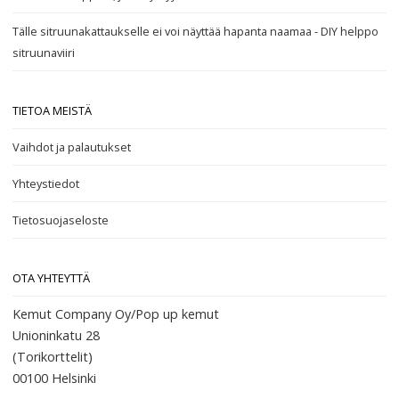
Tälle sitruunakattaukselle ei voi näyttää hapanta naamaa - DIY helppo
sitruunaviiri
TIETOA MEISTÄ
Vaihdot ja palautukset
Yhteystiedot
Tietosuojaseloste
OTA YHTEYTTÄ
Kemut Company Oy/Pop up kemut
Unioninkatu 28
(Torikorttelit)
00100
Helsinki