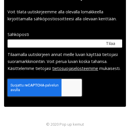
Voit tilata uutiskirjeemme alla olevalla lomakkeella
kirjoittamalla sähköpostiosoitteesi alla olevaan kenttään.
Sähköposti
Tilaa
Tilaamalla uutis­kirjeen annat meille luvan käyttää tietojasi
suora­markkinointiin. Voit perua luvan koska tahansa.
Käsittelemme tietojasi
tieto­suoja­selosteemme
mukaisesti.
© 2020 Pop up kemut