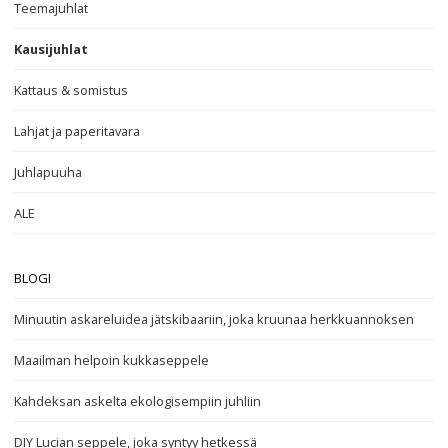
Teemajuhlat
Kausijuhlat
Kattaus & somistus
Lahjat ja paperitavara
Juhlapuuha
ALE
BLOGI
Minuutin askareluidea jätskibaariin, joka kruunaa herkkuannoksen
Maailman helpoin kukkaseppele
Kahdeksan askelta ekologisempiin juhliin
DIY Lucian seppele, joka syntyy hetkessä