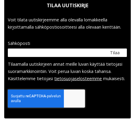
TILAA UUTISKIRJE
Voit tilata uutiskirjeemme alla olevalla lomakkeella
kirjoittamalla sähköpostiosoitteesi alla olevaan kenttään.
Sähköposti
Tilaa
Tilaamalla uutis­kirjeen annat meille luvan käyttää tietojasi
suora­markkinointiin. Voit perua luvan koska tahansa.
Käsittelemme tietojasi
tieto­suoja­selosteemme
mukaisesti.