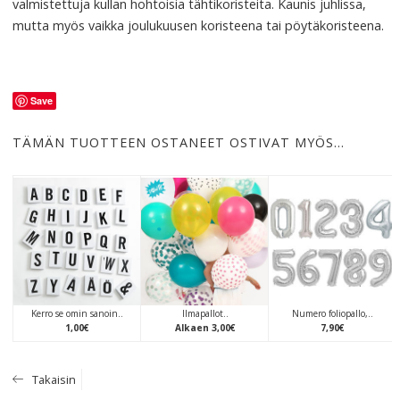
valmistettuja kullan hohtoisia tähtikoristeita. Kaunis juhlissa,
mutta myös vaikka joulukuusen koristeena tai pöytäkoristeena.
Save
TÄMÄN TUOTTEEN OSTANEET OSTIVAT MYÖS…
Kerro se omin sanoin..
Ilmapallot..
Numero foliopallo,..
1
,
00
€
Alkaen
3
,
00
€
7
,
90
€
Takaisin