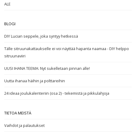
ALE
BLOGI
DIY Lucian seppele, joka syntyy hetkessä
Tälle sitruunakattaukselle ei voi näyttää hapanta naamaa - DIY helppo
sitruunaviiri
UUSI IHANA TEEMA: Nyt sukelletaan pinnan alle!
Uutta ihanaa häihin ja polttareihin
24 ideaa joulukalenteriin (osa 2) - tekemistä ja pikkulahjoja
TIETOA MEISTÄ
Vaihdot ja palautukset