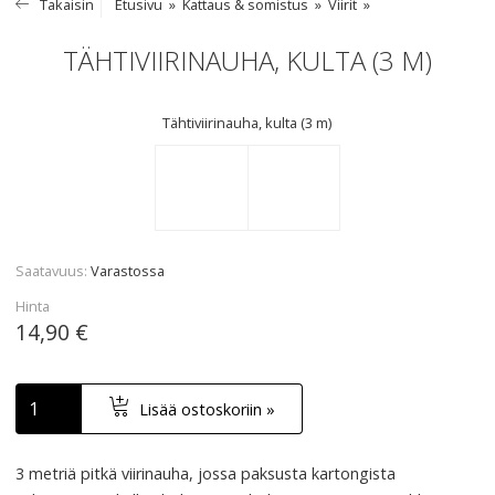
Takaisin
Etusivu
Kattaus & somistus
Viirit
TÄHTIVIIRINAUHA, KULTA (3 M)
Tähtiviirinauha, kulta (3 m)
Saatavuus
Varastossa
Hinta
14,90 €
Lisää ostoskoriin »
3 metriä pitkä viirinauha, jossa paksusta kartongista