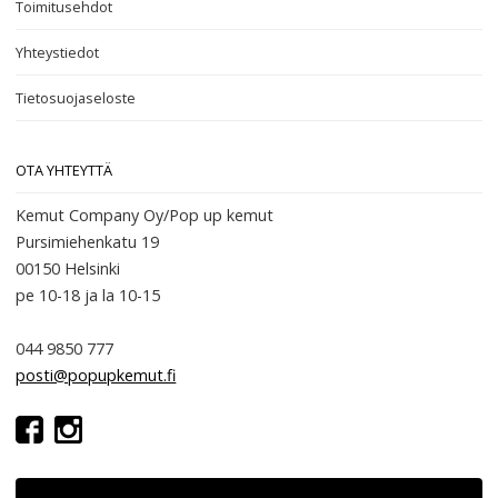
Toimitusehdot
Yhteystiedot
Tietosuojaseloste
OTA YHTEYTTÄ
Kemut Company Oy/Pop up kemut
Pursimiehenkatu 19
00150 Helsinki
pe 10-18
ja la 10-15
044 9850 777
posti@popupkemut.fi