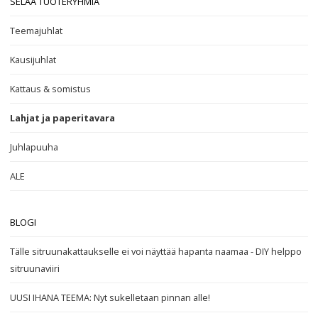
SELAA TUOTERYHMIÄ
Teemajuhlat
Kausijuhlat
Kattaus & somistus
Lahjat ja paperitavara
Juhlapuuha
ALE
BLOGI
Tälle sitruunakattaukselle ei voi näyttää hapanta naamaa - DIY helppo
sitruunaviiri
UUSI IHANA TEEMA: Nyt sukelletaan pinnan alle!