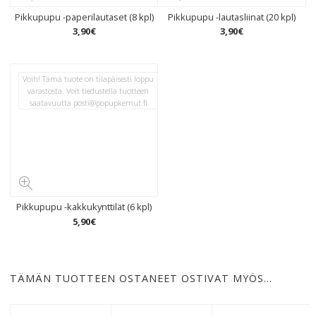
Pikkupupu -paperilautaset (8 kpl)
Pikkupupu -lautasliinat (20 kpl)
3
,
90
€
3
,
90
€
Voih! Tämä tuote on tilapäisesti loppu
varastosta. Voit tiedustella tuotteen
saatavuutta
posti@popupkemut.fi
Pikkupupu -kakkukynttilät (6 kpl)
5
,
90
€
TÄMÄN TUOTTEEN OSTANEET OSTIVAT MYÖS…