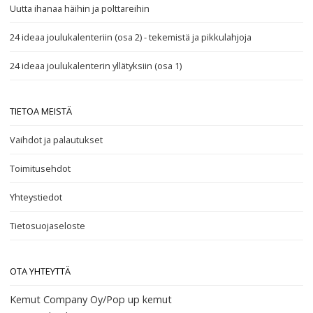
Uutta ihanaa häihin ja polttareihin
24 ideaa joulukalenteriin (osa 2) - tekemistä ja pikkulahjoja
24 ideaa joulukalenterin yllätyksiin (osa 1)
TIETOA MEISTÄ
Vaihdot ja palautukset
Toimitusehdot
Yhteystiedot
Tietosuojaseloste
OTA YHTEYTTÄ
Kemut Company Oy/Pop up kemut