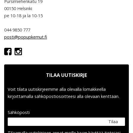
Pursimiehenkatu 19
00150 Helsinki
pe 10-18
ja la 10-15
044 9850 777
posti@popupkemut.fi
TILAA UUTISKIRJE
Voit tilata uutiskirjeemme alla olevalla lomakkeella
kirjoittamalla sähköpostiosoitteesi alla olevaan kenttään.
Sähköposti
Tilaa
Tilaamalla uutis­kirjeen annat meille luvan käyttää tietojasi