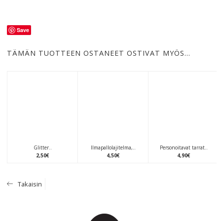
Save
TÄMÄN TUOTTEEN OSTANEET OSTIVAT MYÖS…
Glitter..
Ilmapallolajitelma,..
Personoitavat tarrat..
2
,
50
€
4
,
50
€
4
,
90
€
Takaisin