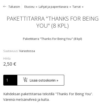
Takaisin
Etusivu
Lahjat ja paperitavara
Tarrat
PAKETTITARRA "THANKS FOR BEING
YOU" (8 KPL)
Pakettitarra "Thanks For Being You" (8 kpl)
Saatavuus
Varastossa
Hinta
2,50 €
Lisää ostoskoriin »
Kahdeksan pakettitarraa tekstillä "Thanks For Being You".
Väreinä metsänvihreä ja kulta.