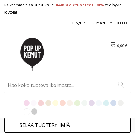
Raivaamme tilaa uutuuksille.
KAIKKI aletuotteet -70%
, tee hyviä
löytöjä!
Blogi
Oma tili
Kassa
0,00 €
SELAA TUOTERYHMIÄ