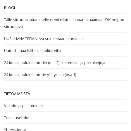
BLOGI
Tälle sitruunakattaukselle ei voi näyttää hapanta naamaa - DIY helppo
sitruunaviiri
UUSI IHANA TEEMA: Nyt sukelletaan pinnan alle!
Uutta ihanaa häihin ja polttareihin
24 ideaa joulukalenteriin (osa 2) - tekemistä ja pikkulahjoja
24 ideaa joulukalenterin yllätyksiin (osa 1)
TIETOA MEISTÄ
Vaihdot ja palautukset
Toimitusehdot
Yhteystiedot