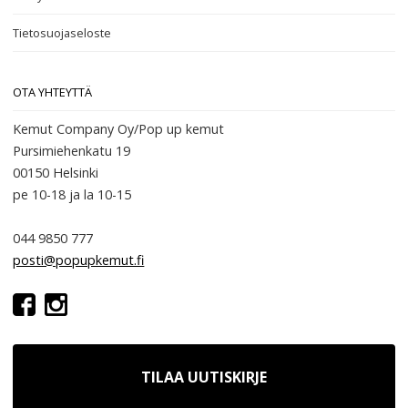
Tietosuojaseloste
OTA YHTEYTTÄ
Kemut Company Oy/Pop up kemut
Pursimiehenkatu 19
00150 Helsinki
pe 10-18
ja la 10-15
044 9850 777
posti@popupkemut.fi
TILAA UUTISKIRJE