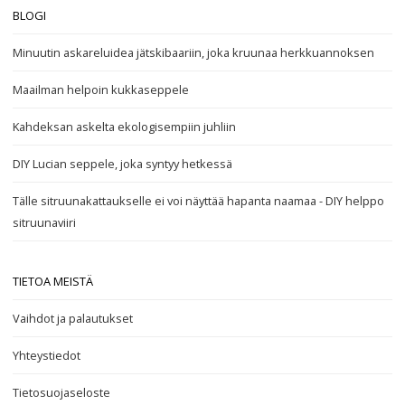
BLOGI
Minuutin askareluidea jätskibaariin, joka kruunaa herkkuannoksen
Maailman helpoin kukkaseppele
Kahdeksan askelta ekologisempiin juhliin
DIY Lucian seppele, joka syntyy hetkessä
Tälle sitruunakattaukselle ei voi näyttää hapanta naamaa - DIY helppo
sitruunaviiri
TIETOA MEISTÄ
Vaihdot ja palautukset
Yhteystiedot
Tietosuojaseloste