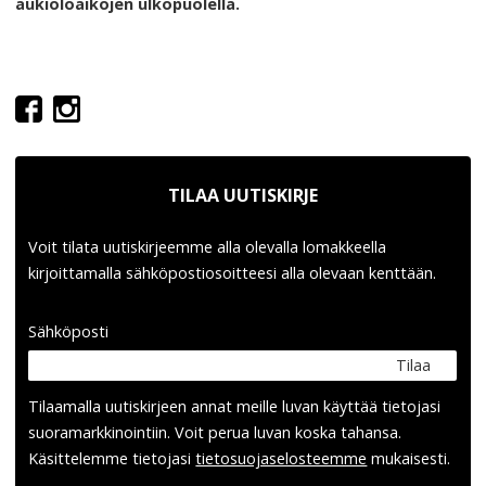
aukioloaikojen ulkopuolella.
TILAA UUTISKIRJE
Voit tilata uutiskirjeemme alla olevalla lomakkeella
kirjoittamalla sähköpostiosoitteesi alla olevaan kenttään.
Sähköposti
Tilaa
Tilaamalla uutis­kirjeen annat meille luvan käyttää tietojasi
suora­markkinointiin. Voit perua luvan koska tahansa.
Käsittelemme tietojasi
tieto­suoja­selosteemme
mukaisesti.