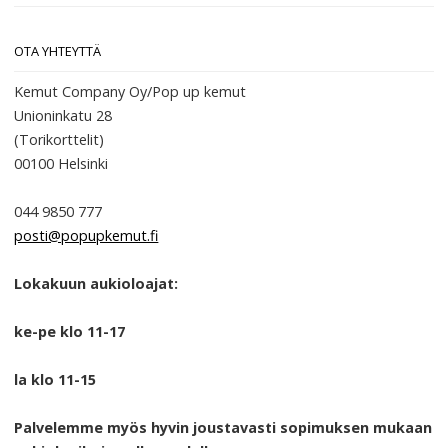
OTA YHTEYTTÄ
Kemut Company Oy/Pop up kemut
Unioninkatu 28
(Torikorttelit)
00100
Helsinki
044 9850 777
posti@popupkemut.fi
Lokakuun aukioloajat:
ke-pe klo 11-17
la klo 11-15
Palvelemme myös hyvin joustavasti sopimuksen mukaan