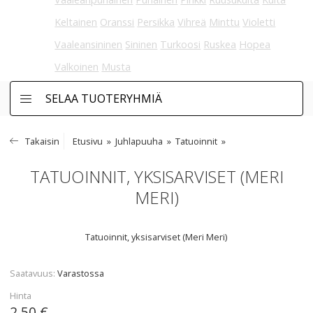
Keltainen
Oranssi
Persikka
Vihreä
Minttu
Violetti
Vaaleansininen
Sininen
Turkoosi
Ruskea
Hopea
Valkoinen
Musta
SELAA TUOTERYHMIÄ
Takaisin
Etusivu
Juhlapuuha
Tatuoinnit
TATUOINNIT, YKSISARVISET (MERI
MERI)
Tatuoinnit, yksisarviset (Meri Meri)
Saatavuus
Varastossa
Hinta
2,50 €