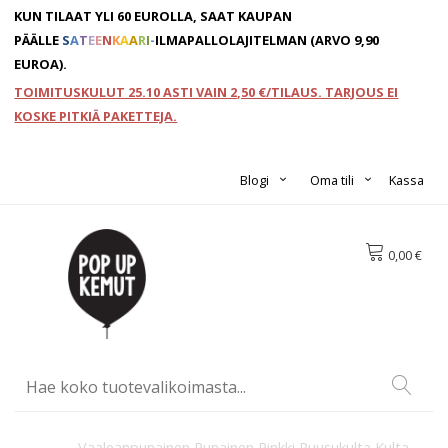
KUN TILAAT YLI 60 EUROLLA, SAAT KAUPAN
PÄÄLLE
S
A
T
E
E
N
K
A
A
R
I
-
ILMAPALLOLAJITELMAN
(ARVO 9,90
EUROA).
TOIMITUSKULUT 25.10 ASTI VAIN 2,50 €/TILAUS. TARJOUS EI
KOSKE PITKIÄ PAKETTEJA.
Blogi
Oma tili
Kassa
0,00 €
Vaaleanpunainen
Punainen
Pinkki
Ruusukulta
Kulta