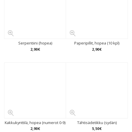
Serpentiini (hopea)
Paperipillit, hopea (10 kpl)
2
,
90
€
2
,
90
€
Kakkukynttilä, hopea (numerot 0-9)
Tähtisädetikku (sydän)
2
,
90
€
5
,
50
€