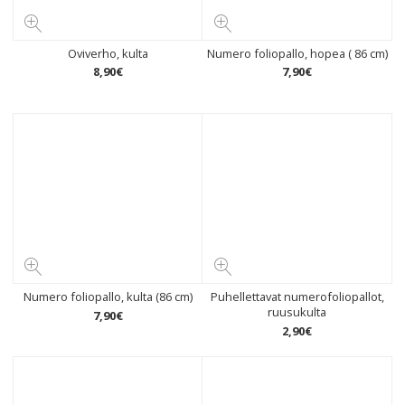
Oviverho, kulta
Numero foliopallo, hopea ( 86 cm)
8
,
90
€
7
,
90
€
Numero foliopallo, kulta (86 cm)
Puhellettavat numerofoliopallot,
ruusukulta
7
,
90
€
2
,
90
€