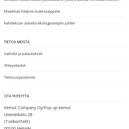
Maailman helpoin kukkaseppele
Kahdeksan askelta ekologisempiin juhliin
TIETOA MEISTÄ
Vaihdot ja palautukset
Yhteystiedot
Tietosuojaseloste
OTA YHTEYTTÄ
Kemut Company Oy/Pop up kemut
Unioninkatu 28
(Torikorttelit)
00100
Helsinki