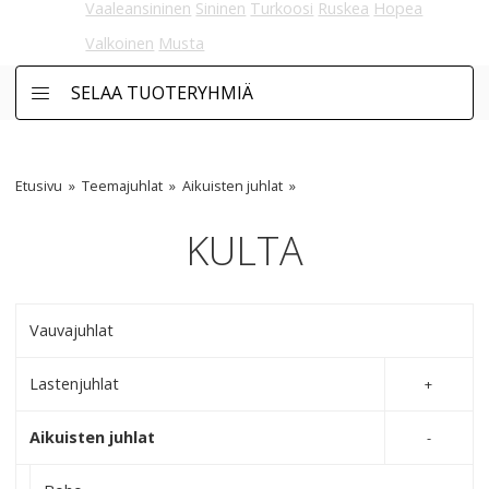
Vaaleansininen
Sininen
Turkoosi
Ruskea
Hopea
Valkoinen
Musta
SELAA TUOTERYHMIÄ
Etusivu
Teemajuhlat
Aikuisten juhlat
KULTA
Vauvajuhlat
Lastenjuhlat
Aikuisten juhlat