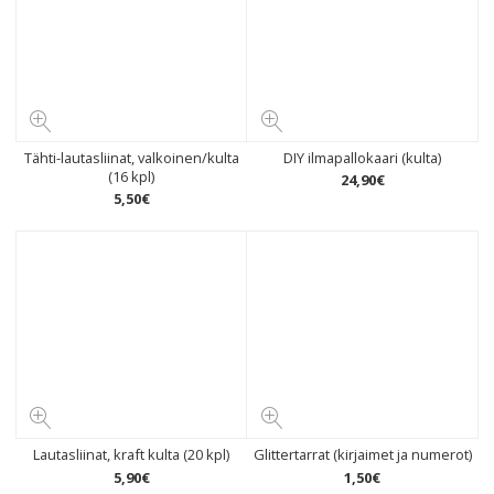
Tähti-lautasliinat, valkoinen/kulta
DIY ilmapallokaari (kulta)
(16 kpl)
24
,
90
€
5
,
50
€
Lautasliinat, kraft kulta (20 kpl)
Glittertarrat (kirjaimet ja numerot)
5
,
90
€
1
,
50
€