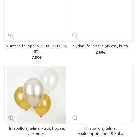
Numero foliopallo, ruusukulta (86
Sydän -foliopallo (45 cm), kulta
cm)
2
,
90
€
7
,
90
€
Ilmapallolajitelma, kulta, hopea,
Ilmapallolajitelma,
valkoinen
vaaleanpunainen & kulta