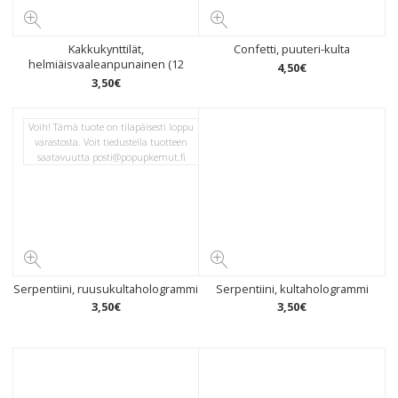
Kakkukynttilät,
Confetti, puuteri-kulta
helmiäisvaaleanpunainen (12
4
,
50
€
3
,
50
€
Voih! Tämä tuote on tilapäisesti loppu
varastosta. Voit tiedustella tuotteen
saatavuutta
posti@popupkemut.fi
Serpentiini, ruusukultahologrammi
Serpentiini, kultahologrammi
3
,
50
€
3
,
50
€