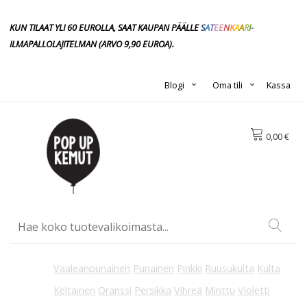
KUN TILAAT YLI 60 EUROLLA, SAAT KAUPAN PÄÄLLE
S
A
T
E
E
N
K
A
A
R
I
-
ILMAPALLOLAJITELMAN
(ARVO 9,90
EUROA).
Blogi
Oma tili
Kassa
0,00 €
Vaaleanpunainen
Punainen
Pinkki
Ruusukulta
Kulta
Keltainen
Oranssi
Persikka
Vihreä
Minttu
Violetti