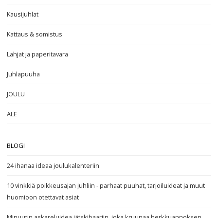
Kausijuhlat
Kattaus & somistus
Lahjat ja paperitavara
Juhlapuuha
JOULU
ALE
BLOGI
24 ihanaa ideaa joulukalenteriin
10 vinkkiä poikkeusajan juhliin - parhaat puuhat, tarjoiluideat ja muut
huomioon otettavat asiat
Minuutin askareluidea jätskibaariin, joka kruunaa herkkuannoksen