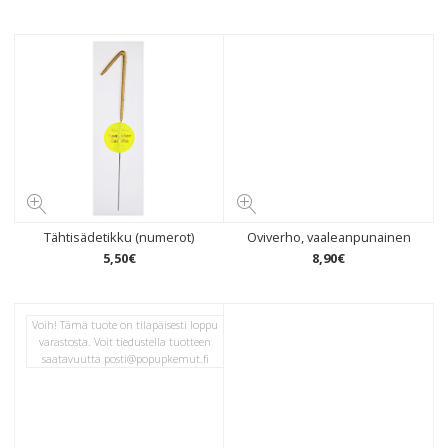
Tähtisädetikku (numerot)
Oviverho, vaaleanpunainen
5
,
50
€
8
,
90
€
Voih! Tämä tuote on tilapäisesti loppu
varastosta. Voit tiedustella tuotteen
saatavuutta
posti@popupkemut.fi