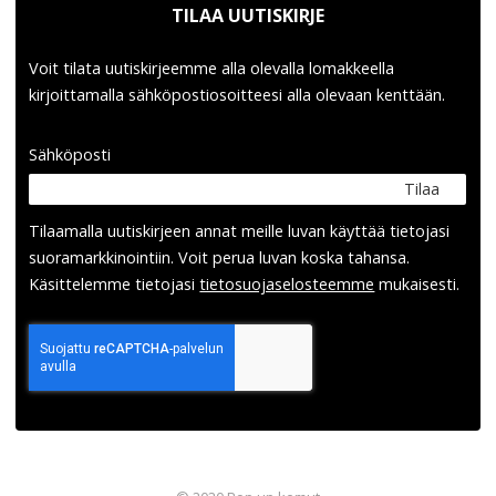
TILAA UUTISKIRJE
Voit tilata uutiskirjeemme alla olevalla lomakkeella
kirjoittamalla sähköpostiosoitteesi alla olevaan kenttään.
Sähköposti
Tilaa
Tilaamalla uutis­kirjeen annat meille luvan käyttää tietojasi
suora­markkinointiin. Voit perua luvan koska tahansa.
Käsittelemme tietojasi
tieto­suoja­selosteemme
mukaisesti.