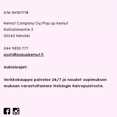
OTA YHTEYTTÄ
Kemut Company Oy/Pop up kemut
Kalliolinnantie 3
00140
Helsinki
044 9850 777
posti@popupkemut.fi
Aukioloajat:
Verkkokauppa palvelee 24/7 ja noudot sopimuksen
mukaan varastoltamme Helsingin Kaivopuistosta.