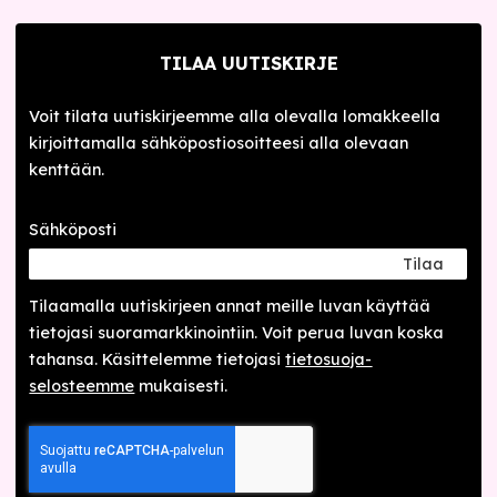
TILAA UUTISKIRJE
Voit tilata uutiskirjeemme alla olevalla lomakkeella
kirjoittamalla sähköpostiosoitteesi alla olevaan
kenttään.
Sähköposti
Tilaa
Tilaamalla uutis­kirjeen annat meille luvan käyttää
tietojasi suora­markkinointiin. Voit perua luvan koska
tahansa. Käsittelemme tietojasi
tieto­suoja­
selosteemme
mukaisesti.