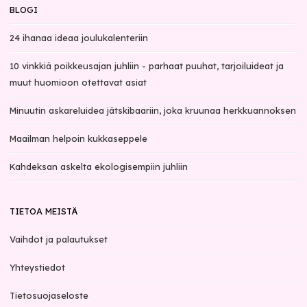
BLOGI
24 ihanaa ideaa joulukalenteriin
10 vinkkiä poikkeusajan juhliin - parhaat puuhat, tarjoiluideat ja
muut huomioon otettavat asiat
Minuutin askareluidea jätskibaariin, joka kruunaa herkkuannoksen
Maailman helpoin kukkaseppele
Kahdeksan askelta ekologisempiin juhliin
TIETOA MEISTÄ
Vaihdot ja palautukset
Yhteystiedot
Tietosuojaseloste