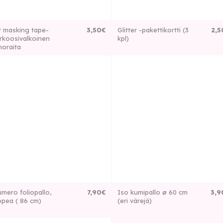
 masking tape-
3
,
50
€
Glitter -pakettikortti (3
2
,
5
rkoosivalkoinen
kpl)
noraita
mero foliopallo,
7
,
90
€
Iso kumipallo ø 60 cm
3
,
9
pea ( 86 cm)
(eri värejä)