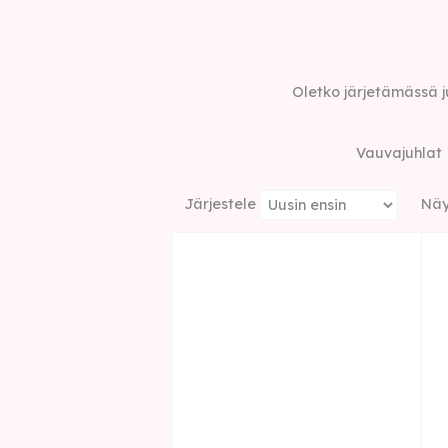
Oletko järjetämässä ju
Vauvajuhlat
Järjestele
Näy