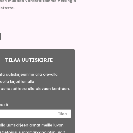
sen mukaan varastoltamme Helsingin
istosta.
TILAA UUTISKIRJE
lata uutiskirjeemme alla olevalla
ella kirjoittamalla
ostiosoitteesi alla olevaan kenttään.
osti
Tilaa
lla uutis­kirjeen annat meille luvan
 tietojasi suora­markkinointiin. Voit