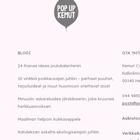
BLOGI
OTA YHT
24 ihanaa ideaa joulukalenteriin
Kemut C
Kalliolin
10 vinkkiä poikkeusajan juhliin - parhaat puuhat,
00140
He
tarjoiluideat ja muut huomioon otettavat asiat
044 9850
Minuutin askareluidea jätskibaariin, joka kruunaa
posti@p
herkkuannoksen
Aukioloa
Maailman helpoin kukkaseppele
Kahdeksan askelta ekologisempiin juhliin
Verkkok