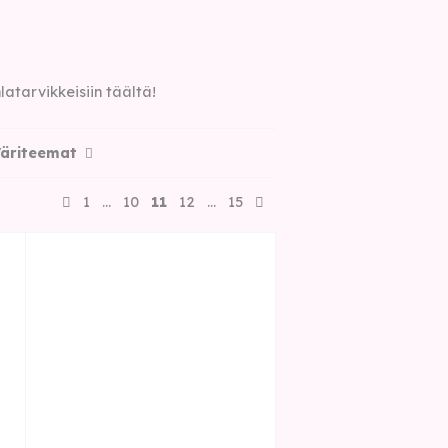
latarvikkeisiin täältä!
äriteemat
1
…
10
11
12
…
15