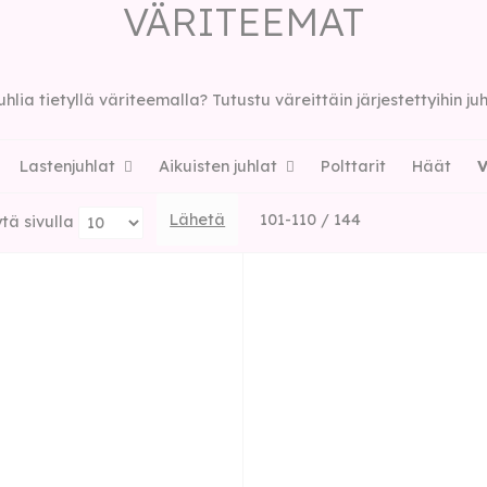
VÄRITEEMAT
hlia tietyllä väriteemalla? Tutustu väreittäin järjestettyihin juh
Lastenjuhlat
Aikuisten juhlat
Polttarit
Häät
V
Lähetä
101-110 / 144
tä sivulla