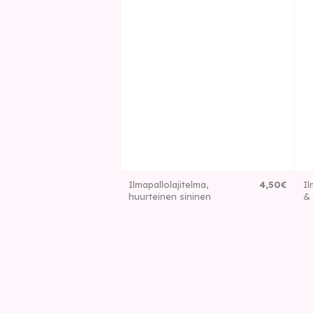
Ilmapallolajitelma,
4
,
50
€
Il
huurteinen sininen
& 