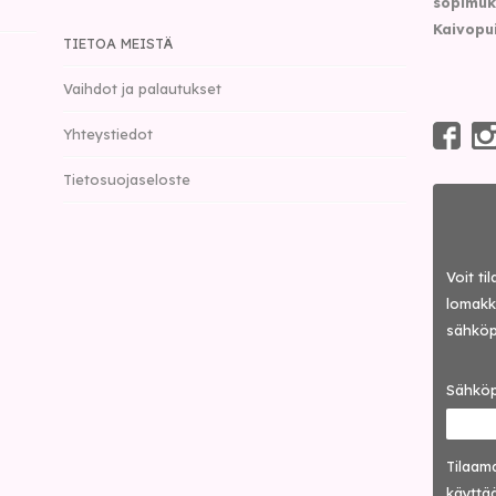
sopimuk
Kaivopu
TIETOA MEISTÄ
Vaihdot ja palautukset
Yhteystiedot
Tietosuojaseloste
Voit ti
lomakke
sähköp
Sähköp
Tilaama
käyttää