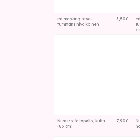
mt masking tape-
3
,
50
€
mt
tummansinivalkoinen
tu
vi
Numero foliopallo, kulta
7
,
90
€
Nu
(86 cm)
ho