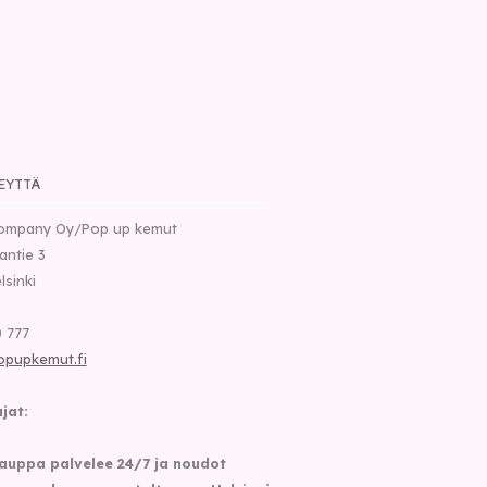
EYTTÄ
ompany Oy/Pop up kemut
nantie 3
lsinki
 777
opupkemut.fi
jat:
auppa palvelee 24/7 ja noudot