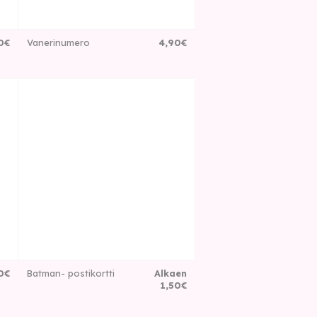
0
€
Vanerinumero
4
,
90
€
0
€
Batman- postikortti
Alkaen
1
,
50
€