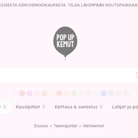
ULOISESTA KEMUVERKKOKAUPASTA. TILAA LÄHIMPÄÄN NOUTOPAIKKAA
t
Kausijuhlat
Kattaus & somistus
Lahjat ja p
Etusivu
Teemajuhlat
Väriteemat