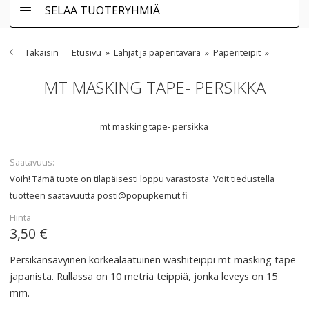
SELAA TUOTERYHMIÄ
Takaisin
Etusivu
Lahjat ja paperitavara
Paperiteipit
MT MASKING TAPE- PERSIKKA
mt masking tape- persikka
Saatavuus
Voih! Tämä tuote on tilapäisesti loppu varastosta. Voit tiedustella
tuotteen saatavuutta
posti@popupkemut.fi
Hinta
3,50 €
Persikansävyinen korkealaatuinen washiteippi mt masking tape
japanista. Rullassa on 10 metriä teippiä, jonka leveys on 15
mm.