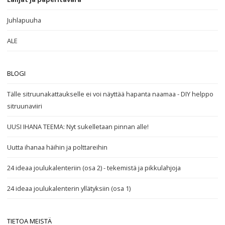
Juhlapuuha
ALE
BLOGI
Tälle sitruunakattaukselle ei voi näyttää hapanta naamaa - DIY helppo
sitruunaviiri
UUSI IHANA TEEMA: Nyt sukelletaan pinnan alle!
Uutta ihanaa häihin ja polttareihin
24 ideaa joulukalenteriin (osa 2) - tekemistä ja pikkulahjoja
24 ideaa joulukalenterin yllätyksiin (osa 1)
TIETOA MEISTÄ