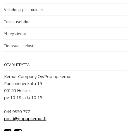
Vaihdot ja palautukset
Toimitusehdot
Yhteystiedot
Tietosuojaseloste
OTA YHTEYTTÄ
Kemut Company Oy/Pop up kemut
Pursimiehenkatu 19
00150 Helsinki
pe 10-18
ja la 10-15
044 9850 777
posti@popupkemut.fi