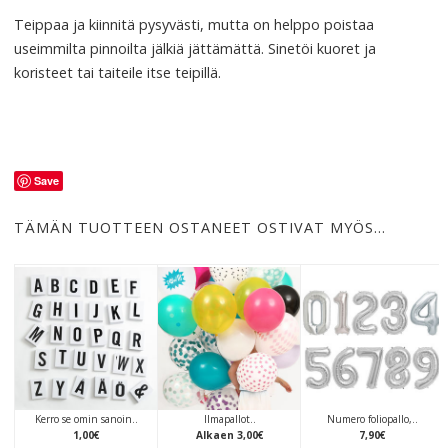
Teippaa ja kiinnitä pysyvästi, mutta on helppo poistaa
useimmilta pinnoilta jälkiä jättämättä. Sinetöi kuoret ja
koristeet tai taiteile itse teipillä.
Save
TÄMÄN TUOTTEEN OSTANEET OSTIVAT MYÖS…
Kerro se omin sanoin..
Ilmapallot..
Numero foliopallo,..
1
,
00
€
Alkaen
3
,
00
€
7
,
90
€