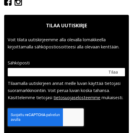
TILAA UUTISKIRJE
Voit tilata uutiskirjeemme alla olevalla lomakkeella
kirjoittamalla sähköpostiosoitteesi alla olevaan kenttään.
Sähköposti
Tilaa
Tilaamalla uutis­kirjeen annat meille luvan käyttää tietojasi
suora­markkinointiin. Voit perua luvan koska tahansa.
Käsittelemme tietojasi
tieto­suoja­selosteemme
mukaisesti.