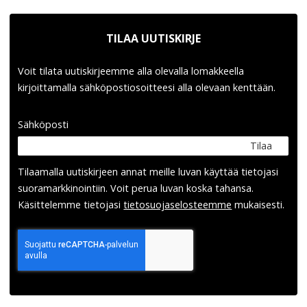
TILAA UUTISKIRJE
Voit tilata uutiskirjeemme alla olevalla lomakkeella
kirjoittamalla sähköpostiosoitteesi alla olevaan kenttään.
Sähköposti
Tilaa
Tilaamalla uutis­kirjeen annat meille luvan käyttää tietojasi
suora­markkinointiin. Voit perua luvan koska tahansa.
Käsittelemme tietojasi
tieto­suoja­selosteemme
mukaisesti.