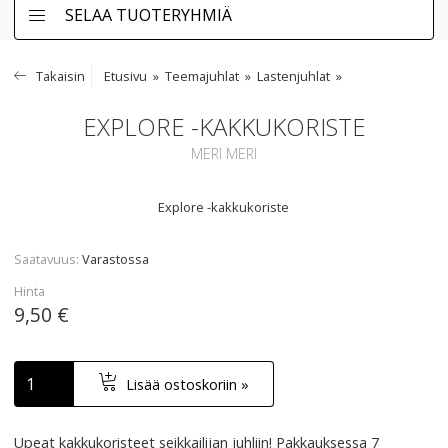
SELAA TUOTERYHMIÄ
Takaisin
Etusivu
Teemajuhlat
Lastenjuhlat
EXPLORE -KAKKUKORISTE
MERI MERI
Explore -kakkukoriste
Saatavuus
Varastossa
Hinta
9,50 €
Lisää ostoskoriin »
Upeat kakkukoristeet seikkailijan juhliin! Pakkauksessa 7