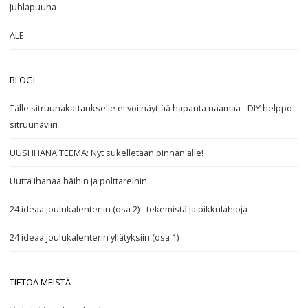
Juhlapuuha
ALE
BLOGI
Tälle sitruunakattaukselle ei voi näyttää hapanta naamaa - DIY helppo
sitruunaviiri
UUSI IHANA TEEMA: Nyt sukelletaan pinnan alle!
Uutta ihanaa häihin ja polttareihin
24 ideaa joulukalenteriin (osa 2) - tekemistä ja pikkulahjoja
24 ideaa joulukalenterin yllätyksiin (osa 1)
TIETOA MEISTÄ