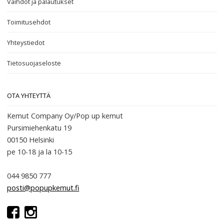
Vaihdot ja palautukset
Toimitusehdot
Yhteystiedot
Tietosuojaseloste
OTA YHTEYTTÄ
Kemut Company Oy/Pop up kemut
Pursimiehenkatu 19
00150 Helsinki
pe 10-18
ja la 10-15
044 9850 777
posti@popupkemut.fi