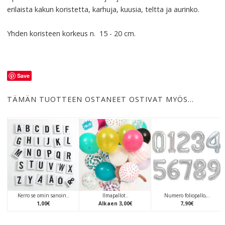
erilaista kakun koristetta, karhuja, kuusia, teltta ja aurinko.
Yhden koristeen korkeus n. 15 - 20 cm.
Save
TÄMÄN TUOTTEEN OSTANEET OSTIVAT MYÖS…
Kerro se omin sanoin..
Ilmapallot..
Numero foliopallo,..
1
,
00
€
Alkaen
3
,
00
€
7
,
90
€