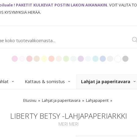
oiluale ! PAKETIT KULKEVAT POSTIN LAKON AIKANAKIN.
VOIT VALITA T
JOS KYSYMYKSIÄ HERÄÄ.
uhlat
Kattaus & somistus
Lahjat ja paperitavara
Etusivu
Lahjat ja paperitavara
Lahjapaperit
LIBERTY BETSY -LAHJAPAPERIARKKI
MERI MERI