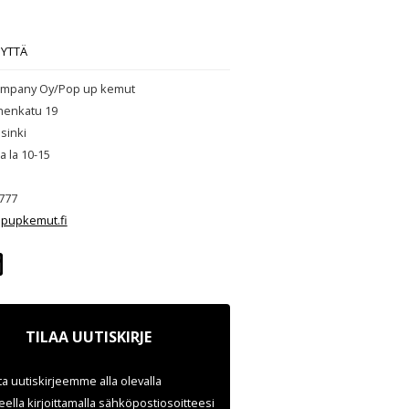
EYTTÄ
mpany Oy/Pop up kemut
henkatu 19
sinki
ja la 10-15
777
pupkemut.fi
TILAA UUTISKIRJE
ata uutiskirjeemme alla olevalla
ella kirjoittamalla sähköpostiosoitteesi