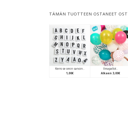
TÄMÄN TUOTTEEN OSTANEET OST
Kerro se omin sanoin..
Ilmapallot..
1
,
00
€
Alkaen
3
,
00
€