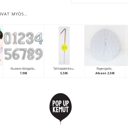
IVAT MYÖS…
Numero foliopallo,..
Tähtisädetikku..
Paperipallo,..
7
,
90
€
5
,
50
€
Alkaen
2
,
50
€