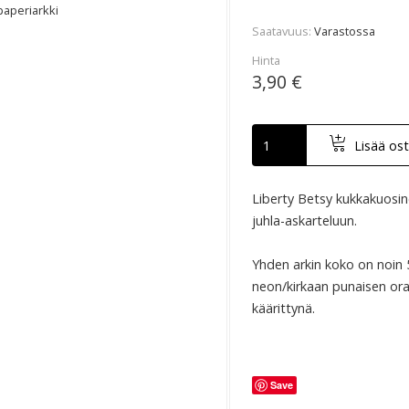
paperiarkki
Saatavuus
Varastossa
Hinta
3,90 €
Lisää ost
Liberty Betsy kukkakuosine
juhla-askarteluun.
Yhden arkin koko on noin 
neon/kirkaan punaisen ora
käärittynä.
Save