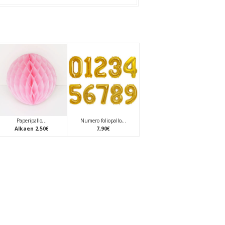
Paperipallo,..
Numero foliopallo,..
Alkaen
2
,
50
€
7
,
90
€