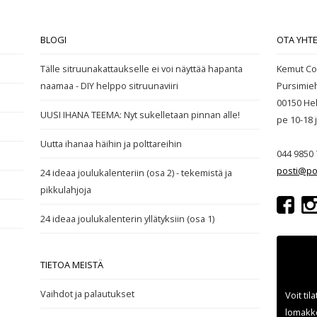
BLOGI
OTA YHT
Tälle sitruunakattaukselle ei voi näyttää hapanta
Kemut Co
naamaa - DIY helppo sitruunaviiri
Pursimie
00150 Hel
UUSI IHANA TEEMA: Nyt sukelletaan pinnan alle!
pe 10-18
Uutta ihanaa häihin ja polttareihin
044 9850 
posti@po
24 ideaa joulukalenteriin (osa 2) - tekemistä ja
pikkulahjoja
24 ideaa joulukalenterin yllätyksiin (osa 1)
TIETOA MEISTÄ
Vaihdot ja palautukset
Voit til
lomakke