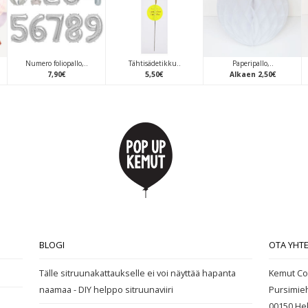
Numero foliopallo,..
Tähtisädetikku..
Paperipallo,..
7
,
90
€
5
,
50
€
Alkaen
2
,
50
€
BLOGI
OTA YHT
Tälle sitruunakattaukselle ei voi näyttää hapanta
Kemut Co
naamaa - DIY helppo sitruunaviiri
Pursimie
00150 Hel