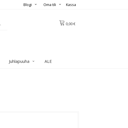
Blogi
Oma tili
Kassa
0,00 €
Juhlapuuha
ALE