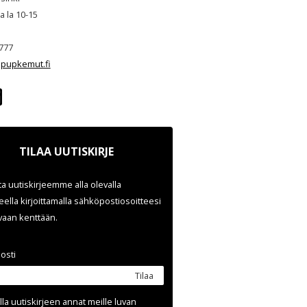
ja la 10-15
777
pupkemut.fi
TILAA UUTISKIRJE
ata uutiskirjeemme alla olevalla
ella kirjoittamalla sähköpostiosoitteesi
evaan kenttään.
osti
Tilaa
lla uutis­kirjeen annat meille luvan