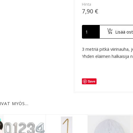
Hinta
7,90 €
Lisää ost
3 metriä pitkä viirinauha, j
Yhden eläimen halkaisija n
Save
IVAT MYÖS…