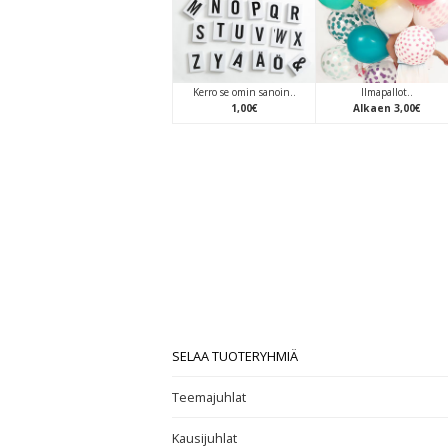
Kerro se omin sanoin..
Ilmapallot..
1
,
00
€
Alkaen
3
,
00
€
SELAA TUOTERYHMIÄ
Teemajuhlat
Kausijuhlat