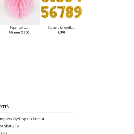
Paperipallo,..
Numero foliopallo,..
Alkaen
2
,
50
€
7
,
90
€
EYTTÄ
mpany Oy/Pop up kemut
henkatu 19
sinki