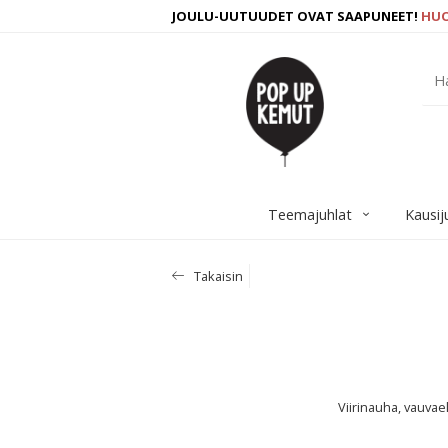
JOULU-UUTUUDET OVAT SAAPUNEET!
HU
Teemajuhlat
Kausij
Takaisin
Viirinauha, vauvae