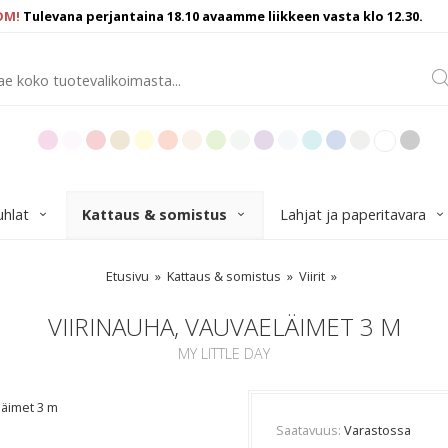
OM!
Tulevana perjantaina 18.10 avaamme liikkeen vasta klo 12.30.
uhlat
Kattaus & somistus
Lahjat ja paperitavara
Etusivu
Kattaus & somistus
Viirit
VIIRINAUHA, VAUVAELÄIMET 3 M
MY LITTLE DAY
läimet 3 m
Saatavuus
Varastossa