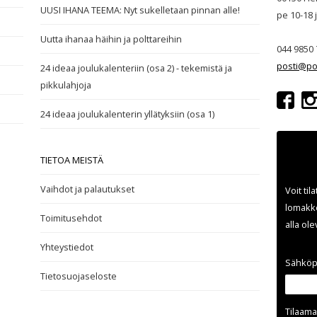
UUSI IHANA TEEMA: Nyt sukelletaan pinnan alle!
pe 10-18
Uutta ihanaa häihin ja polttareihin
044 9850 
posti@po
24 ideaa joulukalenteriin (osa 2) - tekemistä ja
pikkulahjoja
24 ideaa joulukalenterin yllätyksiin (osa 1)
TIETOA MEISTÄ
Vaihdot ja palautukset
Voit til
lomakke
Toimitusehdot
alla ol
Yhteystiedot
Sähköp
Tietosuojaseloste
Tilaama