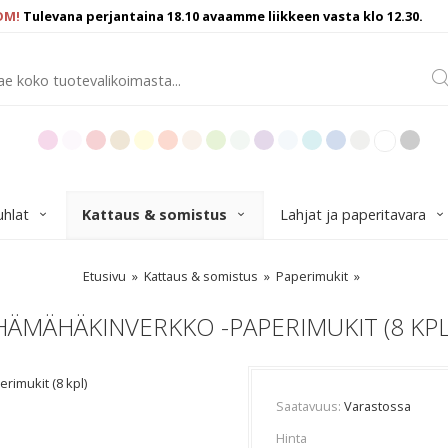
OM!
Tulevana perjantaina 18.10 avaamme liikkeen vasta klo 12.30.
uhlat
Kattaus & somistus
Lahjat ja paperitavara
Etusivu
Kattaus & somistus
Paperimukit
HÄMÄHÄKINVERKKO -PAPERIMUKIT (8 KPL
imukit (8 kpl)
Saatavuus
Varastossa
Hinta