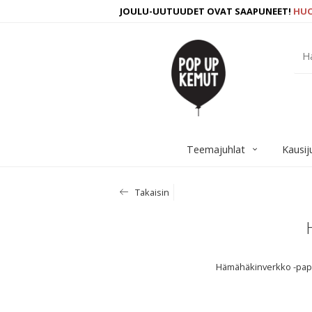
JOULU-UUTUUDET OVAT SAAPUNEET!
HU
Teemajuhlat
Kausij
Takaisin
Hämähäkinverkko -paper