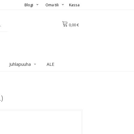
Blogi
Oma tili
Kassa
0,00 €
Juhlapuuha
ALE
)