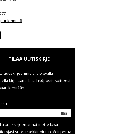
777
pupkemut.fi
TILAA UUTISKIRJE
ata uutiskirjeemme alla olevalla
ella kirjoittamalla sähköpostiosoitteesi
evaan kenttään.
osti
Tilaa
lla uutis­kirjeen annat meille luvan
tietojasi suora­markkinointiin. Voit perua