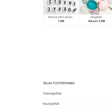
Kerro se omin sanoin..
Ilmapallot..
1
,
00
€
Alkaen
3
,
00
€
SELAA TUOTERYHMIÄ
Teemajuhlat
Kausijuhlat