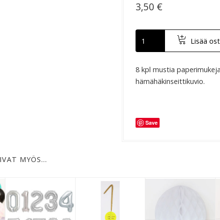
3,50 €
Lisää ost
8 kpl mustia paperimukeja
hämähäkinseittikuvio.
Save
IVAT MYÖS…