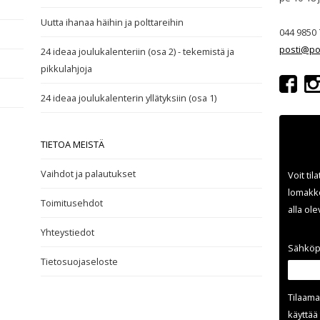
Uutta ihanaa häihin ja polttareihin
044 9850 
posti@po
24 ideaa joulukalenteriin (osa 2) - tekemistä ja
pikkulahjoja
24 ideaa joulukalenterin yllätyksiin (osa 1)
TIETOA MEISTÄ
Vaihdot ja palautukset
Voit til
lomakke
Toimitusehdot
alla ol
Yhteystiedot
Sähköp
Tietosuojaseloste
Tilaama
käyttää 