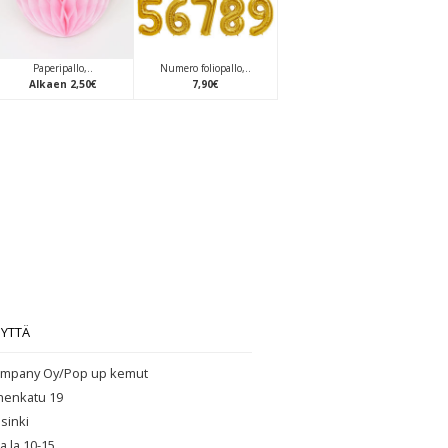
Paperipallo,..
Numero foliopallo,..
Alkaen
2
,
50
€
7
,
90
€
EYTTÄ
mpany Oy/Pop up kemut
henkatu 19
sinki
ja la 10-15