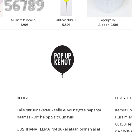
Numero foliopallo,..
Tähtisädetikku..
Paperipallo,..
7
,
90
€
5
,
50
€
Alkaen
2
,
50
€
BLOGI
OTA YHT
Tälle sitruunakattaukselle ei voi näyttää hapanta
Kemut Co
naamaa - DIY helppo sitruunaviiri
Pursimie
00150 Hel
UUSI IHANA TEEMA: Nyt sukelletaan pinnan alle!
pe 10-18