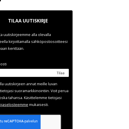
TILAA UUTISKIRJE
ata uutiskirjeemme alla olevalla
ella kirjoittamalla sähköpostiosoitteesi
evaan kenttään.
osti
Tilaa
lla uutis­kirjeen annat meille luvan
tietojasi suora­markkinointiin. Voit perua
oska tahansa. Käsittelemme tietojasi
uoja­selosteemme
mukaisesti.