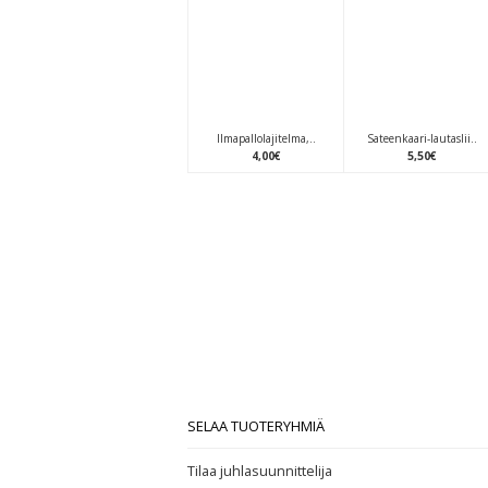
Ilmapallolajitelma,..
Sateenkaari-lautaslii..
4
,
00
€
5
,
50
€
SELAA TUOTERYHMIÄ
Tilaa juhlasuunnittelija