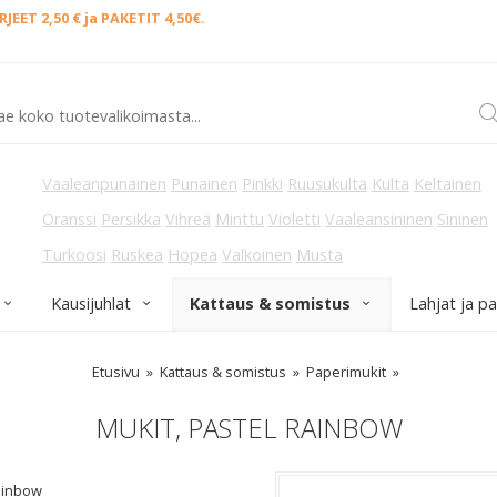
EET 2,50 € ja PAKETIT 4,50€.
Vaaleanpunainen
Punainen
Pinkki
Ruusukulta
Kulta
Keltainen
Oranssi
Persikka
Vihreä
Minttu
Violetti
Vaaleansininen
Sininen
Turkoosi
Ruskea
Hopea
Valkoinen
Musta
Kausijuhlat
Kattaus & somistus
Lahjat ja p
Etusivu
Kattaus & somistus
Paperimukit
MUKIT, PASTEL RAINBOW
rainbow