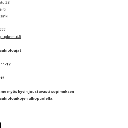
atu 28
lit)
sinki
777
pupkemut.fi
aukioloajat:
 11-17
-15
mme myös hyvin joustavasti sopimuksen
ukioloaikojen ulkopuolella.