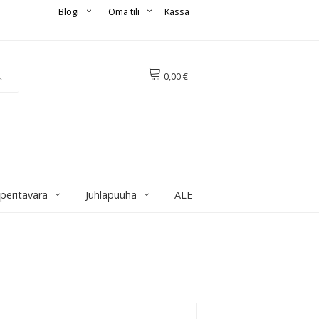
Blogi
Oma tili
Kassa
0,00 €
aperitavara
Juhlapuuha
ALE