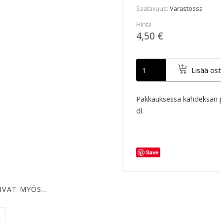
Saatavuus
Varastossa
Hinta
4,50 €
Lisää ost
Pakkauksessa kahdeksan p
dl.
Save
IVAT MYÖS…