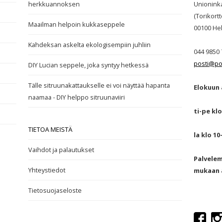
herkkuannoksen
Unionink
(Torikortte
Maailman helpoin kukkaseppele
00100
Hel
Kahdeksan askelta ekologisempiin juhliin
044 9850 
posti@po
DIY Lucian seppele, joka syntyy hetkessä
Tälle sitruunakattaukselle ei voi näyttää hapanta
Elokuun 
naamaa - DIY helppo sitruunaviiri
ti-pe klo
TIETOA MEISTÄ
la klo 10
Vaihdot ja palautukset
Palvele
Yhteystiedot
mukaan a
Tietosuojaseloste