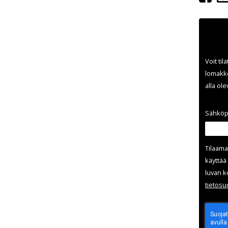
Voit til
lomakke
alla ol
Sähköp
Tilaama
käyttää 
luvan k
tieto­s