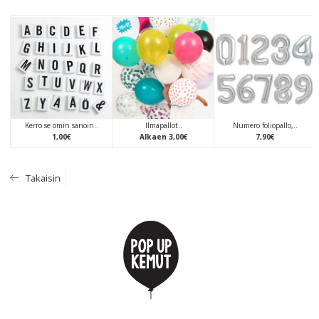
Kerro se omin sanoin..
Ilmapallot..
Numero foliopallo,..
1
,
00
€
Alkaen
3
,
00
€
7
,
90
€
Takaisin