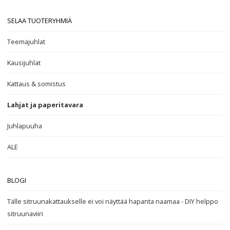
SELAA TUOTERYHMIÄ
Teemajuhlat
Kausijuhlat
Kattaus & somistus
Lahjat ja paperitavara
Juhlapuuha
ALE
BLOGI
Tälle sitruunakattaukselle ei voi näyttää hapanta naamaa - DIY helppo
sitruunaviiri