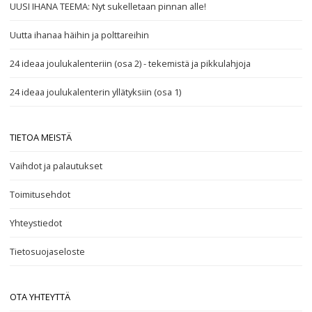
UUSI IHANA TEEMA: Nyt sukelletaan pinnan alle!
Uutta ihanaa häihin ja polttareihin
24 ideaa joulukalenteriin (osa 2) - tekemistä ja pikkulahjoja
24 ideaa joulukalenterin yllätyksiin (osa 1)
TIETOA MEISTÄ
Vaihdot ja palautukset
Toimitusehdot
Yhteystiedot
Tietosuojaseloste
OTA YHTEYTTÄ