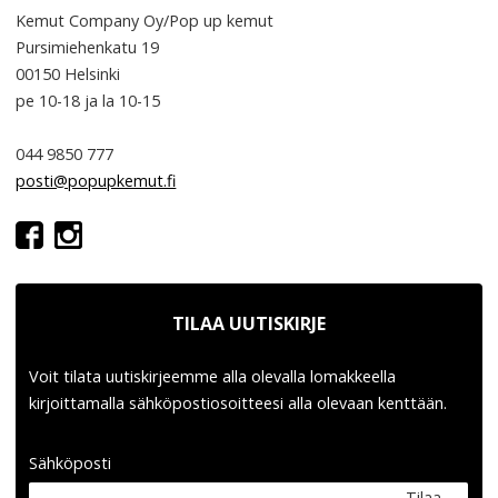
Kemut Company Oy/Pop up kemut
Pursimiehenkatu 19
00150 Helsinki
pe 10-18
ja la 10-15
044 9850 777
posti@popupkemut.fi
TILAA UUTISKIRJE
Voit tilata uutiskirjeemme alla olevalla lomakkeella
kirjoittamalla sähköpostiosoitteesi alla olevaan kenttään.
Sähköposti
Tilaa