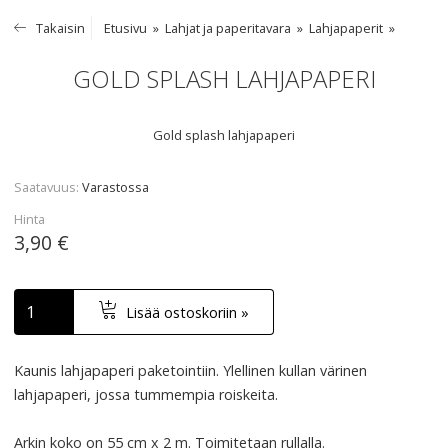
Takaisin
Etusivu
Lahjat ja paperitavara
Lahjapaperit
GOLD SPLASH LAHJAPAPERI
Gold splash lahjapaperi
Saatavuus
Varastossa
Hinta
3,90 €
Lisää ostoskoriin »
Kaunis lahjapaperi paketointiin. Ylellinen kullan värinen
lahjapaperi, jossa tummempia roiskeita.
Arkin koko on 55 cm x 2 m. Toimitetaan rullalla.