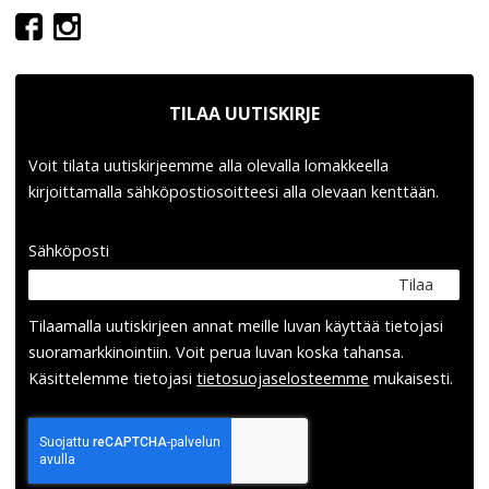
TILAA UUTISKIRJE
Voit tilata uutiskirjeemme alla olevalla lomakkeella
kirjoittamalla sähköpostiosoitteesi alla olevaan kenttään.
Sähköposti
Tilaa
Tilaamalla uutis­kirjeen annat meille luvan käyttää tietojasi
suora­markkinointiin. Voit perua luvan koska tahansa.
Käsittelemme tietojasi
tieto­suoja­selosteemme
mukaisesti.