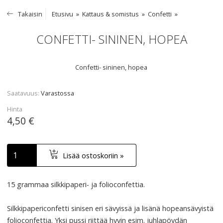
Takaisin
Etusivu
Kattaus & somistus
Confetti
CONFETTI- SININEN, HOPEA
Confetti- sininen, hopea
Saatavuus
Varastossa
Hinta
4,50 €
Lisää ostoskoriin »
15 grammaa silkkipaperi- ja folioconfettia.
Silkkipapericonfetti sinisen eri sävyissä ja lisänä hopeansävyistä
folioconfettia. Yksi pussi riittää hyvin esim. juhlapöydän