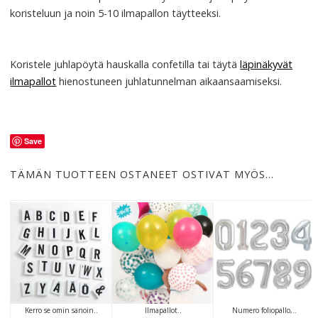
koristeluun ja noin 5-10 ilmapallon täytteeksi.
Koristele juhlapöytä hauskalla confetilla tai täytä
läpinäkyvät
ilmapallot
hienostuneen juhlatunnelman aikaansaamiseksi.
Save
TÄMÄN TUOTTEEN OSTANEET OSTIVAT MYÖS…
Kerro se omin sanoin..
Ilmapallot..
Numero foliopallo,..