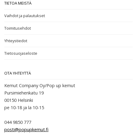
TIETOA MEISTÄ
Vaihdot ja palautukset
Toimitusehdot
Yhteystiedot
Tietosuojaseloste
OTA YHTEYTTÄ
Kemut Company Oy/Pop up kemut
Pursimiehenkatu 19
00150 Helsinki
pe 10-18
ja la 10-15
044 9850 777
posti@popupkemut.fi