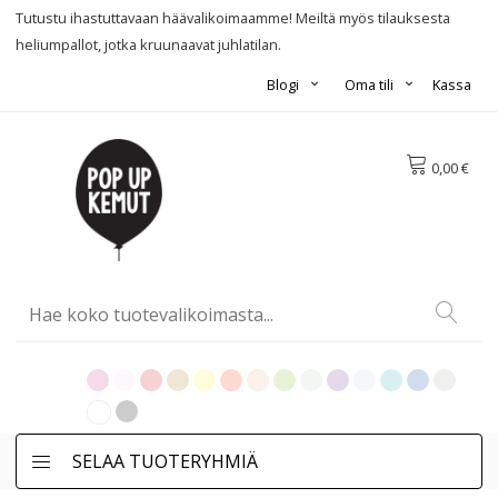
Tutustu ihastuttavaan häävalikoimaamme! Meiltä myös tilauksesta
heliumpallot, jotka kruunaavat juhlatilan.
Blogi
Oma tili
Kassa
0,00 €
SELAA TUOTERYHMIÄ