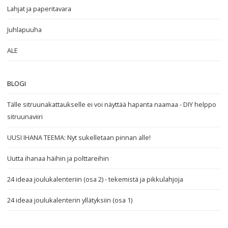
Lahjat ja paperitavara
Juhlapuuha
ALE
BLOGI
Tälle sitruunakattaukselle ei voi näyttää hapanta naamaa - DIY helppo
sitruunaviiri
UUSI IHANA TEEMA: Nyt sukelletaan pinnan alle!
Uutta ihanaa häihin ja polttareihin
24 ideaa joulukalenteriin (osa 2) - tekemistä ja pikkulahjoja
24 ideaa joulukalenterin yllätyksiin (osa 1)