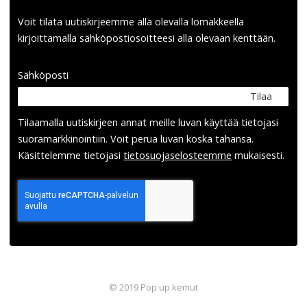
Voit tilata uutiskirjeemme alla olevalla lomakkeella
kirjoittamalla sähköpostiosoitteesi alla olevaan kenttään.
Sähköposti
Tilaa
Tilaamalla uutis­kirjeen annat meille luvan käyttää tietojasi
suora­markkinointiin. Voit perua luvan koska tahansa.
Käsittelemme tietojasi
tieto­suoja­selosteemme
mukaisesti.
© 2019 Pop up kemut