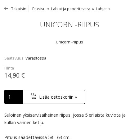
Takaisin
Etusivu
Lahjat ja paperitavara
Lahjat
UNICORN -RIIPUS
Unicorn -riipus
Saatavuus
Varastossa
Hinta
14,90 €
Lisää ostoskoriin »
Suloinen yksisarvisaiheinen riipus, jossa 5 erilaista kuviota ja
kullan värinen ketju.
Pituus säädettävissä 58 - 63 cm.