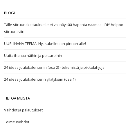
BLOGI
Tälle sitruunakattaukselle ei voi näyttää hapanta naamaa - DIY helppo
sitruunaviiri
UUSI IHANA TEEMA: Nyt sukelletaan pinnan alle!
Uutta ihanaa häihin ja polttareihin
24 ideaa joulukalenteriin (osa 2) - tekemistä ja pikkulahjoja
24 ideaa joulukalenterin yllätyksiin (osa 1)
TIETOA MEISTÄ
Vaihdot ja palautukset
Toimitusehdot