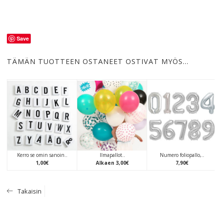
Save
TÄMÄN TUOTTEEN OSTANEET OSTIVAT MYÖS…
Kerro se omin sanoin..
Ilmapallot..
Numero foliopallo,..
1
,
00
€
Alkaen
3
,
00
€
7
,
90
€
Takaisin