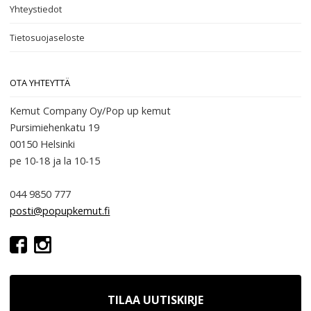
Yhteystiedot
Tietosuojaseloste
OTA YHTEYTTÄ
Kemut Company Oy/Pop up kemut
Pursimiehenkatu 19
00150 Helsinki
pe 10-18
ja la 10-15
044 9850 777
posti@popupkemut.fi
TILAA UUTISKIRJE