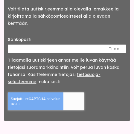
Voit tilata uutiskirjeemme alla olevalla lomakkeella
kirjoittamalla sähköpostiosoitteesi alla olevaan
kenttään.
Sähköposti
Tilaa
Tilaamalla uutis­kirjeen annat meille luvan käyttää
tietojasi suora­markkinointiin. Voit perua luvan koska
tahansa. Käsittelemme tietojasi
tieto­suoja­
selosteemme
mukaisesti.