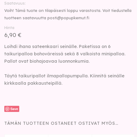
Saatavuus
Voih! Tämä tuote on tilapäisesti loppu varastosta. Voit tiedustella
tuotteen saatavuutta
posti@popupkemut.fi
Hinta
6,90 €
Loihdi ihana sateenkaari seinälle. Paketissa on 6
taikuripalloa bohoväreissä sekä 8 valkoista minipalloa.
Pallot ovat biohajoavaa luonnonkumia.
Täytä taikuripallot ilmapallopumpulla. Kiinnitä seinälle
kirkkaalla pakkausteipillä.
Save
TÄMÄN TUOTTEEN OSTANEET OSTIVAT MYÖS…