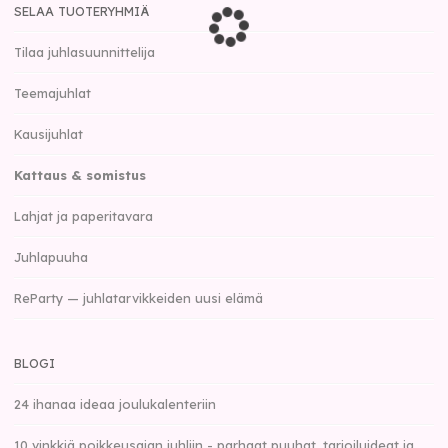
SELAA TUOTERYHMIÄ
Tilaa juhlasuunnittelija
Teemajuhlat
Kausijuhlat
Kattaus & somistus
Lahjat ja paperitavara
Juhlapuuha
ReParty — juhlatarvikkeiden uusi elämä
BLOGI
24 ihanaa ideaa joulukalenteriin
10 vinkkiä poikkeusajan juhliin - parhaat puuhat, tarjoiluideat ja