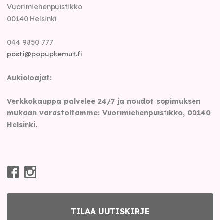
Vuorimiehenpuistikko
00140
Helsinki
044 9850 777
posti@popupkemut.fi
Aukioloajat:
Verkkokauppa palvelee 24/7 ja noudot sopimuksen
mukaan varastoltamme: Vuorimiehenpuistikko, 00140
Helsinki.
TILAA UUTISKIRJE