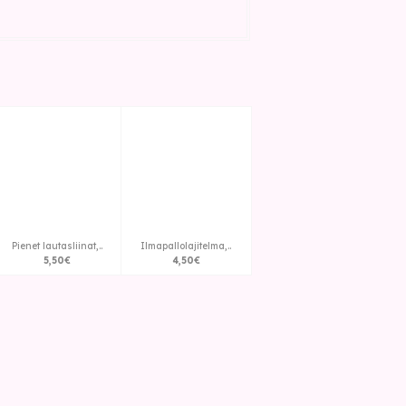
Pienet lautasliinat,..
Ilmapallolajitelma,..
5
,
50
€
4
,
50
€