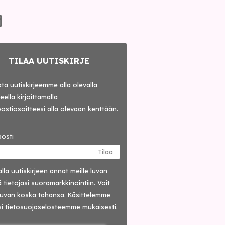
TILAA UUTISKIRJE
lata uutiskirjeemme alla olevalla
ella kirjoittamalla
ostiosoitteesi alla olevaan kenttään.
osti
Tilaa
lla uutis­kirjeen annat meille luvan
 tietojasi suora­markkinointiin. Voit
luvan koska tahansa. Käsittelemme
si
tieto­suoja­selosteemme
mukaisesti.