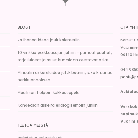
BLOGI
OTA YHT
24 ihanaa ideaa joulukalenteriin
Kemut C
Vuorimie
10 vinkkiä poikkeusajan juhliin - parhaat puuhat,
00140
He
tarjoiluideat ja muut huomioon otettavat asiat
044 9850
Minuutin askareluidea jätskibaariin, joka kruunaa
posti@p
herkkuannoksen
Aukioloa
Maailman helpoin kukkaseppele
Kahdeksan askelta ekologisempiin juhliin
Verkkok
sopimuk
Vuorimie
TIETOA MEISTÄ
Vaihdot ja palautukset