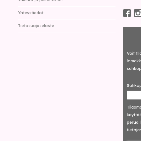
Yhteystiedot
Tietosuojaseloste
Voit ti
lomakke
sähköp
Sähköp
Tilaama
käyttää
perua 
tietoja