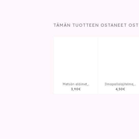
TÄMÄN TUOTTEEN OSTANEET OST
Metsän eläimet,..
Ilmapallolajitelma,..
3
,
90
€
4
,
50
€