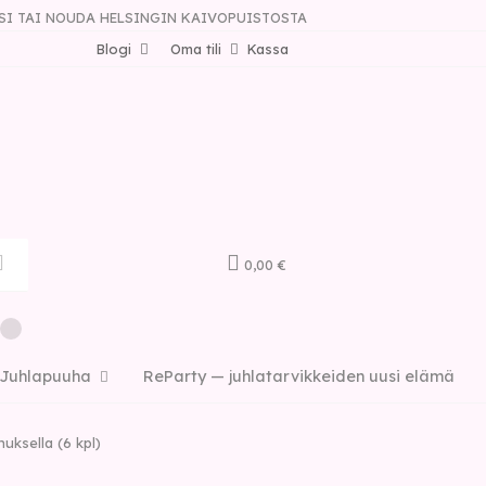
SI TAI NOUDA HELSINGIN KAIVOPUISTOSTA
Blogi
Oma tili
Kassa
0,00 €
Juhlapuuha
ReParty — juhlatarvikkeiden uusi elämä
uksella (6 kpl)