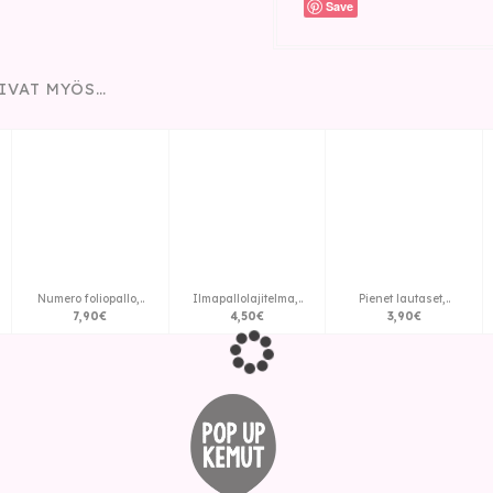
Save
IVAT MYÖS…
Numero foliopallo,..
Ilmapallolajitelma,..
Pienet lautaset,..
7
,
90
€
4
,
50
€
3
,
90
€