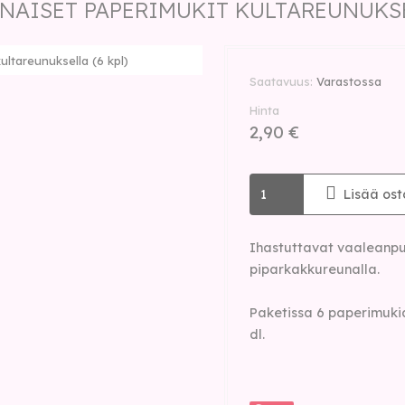
NAISET PAPERIMUKIT KULTAREUNUKSEL
ltareunuksella (6 kpl)
Saatavuus
Varastossa
Hinta
2,90 €
Lisää ost
Ihastuttavat vaaleanpun
piparkakkureunalla.
Paketissa 6 paperimukia
dl.