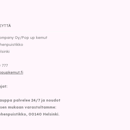
EYTTÄ
ompany Oy/Pop up kemut
henpuistikko
lsinki
 777
opupkemut.fi
jat:
auppa palvelee 24/7 ja noudot
sen mukaan varastoltamme:
henpuistikko, 00140 Helsinki.