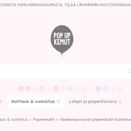
ULOISESTA KEMUVERKKOKAUPASTA. TILAA LÄHIMPÄÄN NOUTOPAIKKAA
Kattaus & somistus
Lahjat ja paperitavara
aus & somistus
Paperimukit
Vaaleanpunaiset paperimukit kultareun