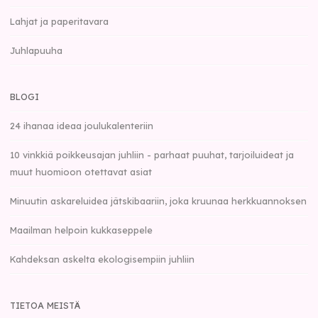
Lahjat ja paperitavara
Juhlapuuha
BLOGI
24 ihanaa ideaa joulukalenteriin
10 vinkkiä poikkeusajan juhliin - parhaat puuhat, tarjoiluideat ja
muut huomioon otettavat asiat
Minuutin askareluidea jätskibaariin, joka kruunaa herkkuannoksen
Maailman helpoin kukkaseppele
Kahdeksan askelta ekologisempiin juhliin
TIETOA MEISTÄ