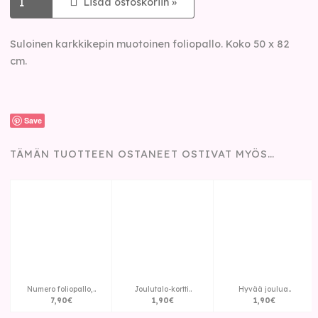
Lisää ostoskoriin »
Suloinen karkkikepin muotoinen foliopallo. Koko
50 x 82
cm.
Save
TÄMÄN TUOTTEEN OSTANEET OSTIVAT MYÖS…
Numero foliopallo,..
Joulutalo-kortti..
Hyvää joulua..
7
,
90
€
1
,
90
€
1
,
90
€