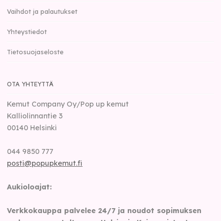
Vaihdot ja palautukset
Yhteystiedot
Tietosuojaseloste
OTA YHTEYTTÄ
Kemut Company Oy/Pop up kemut
Kalliolinnantie 3
00140
Helsinki
044 9850 777
posti@popupkemut.fi
Aukioloajat:
Verkkokauppa palvelee 24/7 ja noudot sopimuksen