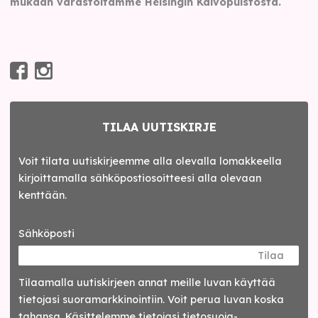
mukaan varastoltamme Helsingin Kaivopuistosta.
TILAA UUTISKIRJE
Voit tilata uutiskirjeemme alla olevalla lomakkeella
kirjoittamalla sähköpostiosoitteesi alla olevaan
kenttään.
Sähköposti
Tilaa
Tilaamalla uutis­kirjeen annat meille luvan käyttää
tietojasi suora­markkinointiin. Voit perua luvan koska
tahansa. Käsittelemme tietojasi
tieto­suoja­